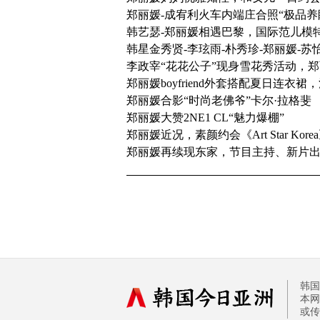
郑丽媛-成宥利火车内端庄合照“极品养
韩艺瑟-郑丽媛相遇巴黎，国际范儿模特
韩星金秀贤-李玹雨-朴秀珍-郑丽媛-
李政宰“花花公子”现身雪花秀活动，
郑丽媛boyfriend外套搭配夏日连衣裙
郑丽媛合影“时尚老佛爷”卡尔·拉格斐
郑丽媛大赞2NE1 CL“魅力爆棚”
郑丽媛近况，素颜约会《Art Star Kor
郑丽媛再续现东家，节目主持、新片出演
韩国
本网
或传