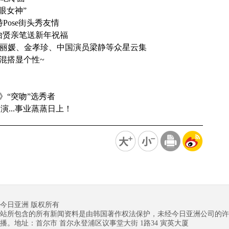
眼女神”
Pose街头秀友情
苏怡贤亲笔送新年祝福
郑丽媛、金孝珍、中国演员梁静等众星云集
，混搭显个性~
ea》“突吻”选秀者
...事业蒸蒸日上！
今日亚洲 版权所有
站所包含的所有新闻资料是由韩国著作权法保护，未经今日亚洲公司的许
播。地址：首尔市 首尔永登浦区议事堂大街 1路34 寅英大厦