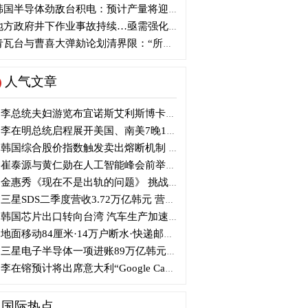
国半导体劲敌台积电：预计产量将迎爆发式增长
方政府井下作业事故持续…亟需强化安全管理措施
瓦台与曹喜大弹劾论划清界限：“所谓认同并非事实”
人气文章
李总统夫妇游览布宜诺斯艾利斯博卡区后启程赴德
李在明总统启程展开美国、南美7晚11天访问
韩国综合股价指数触发卖出熔断机制 半导体股领跌
崔泰源与黄仁勋在人工智能峰会前举行晚宴会谈
金惠秀《现在不是出轨的问题》 挑战黑色幽默
三星SDS二季度营收3.72万亿韩元 营业利润2318亿韩元
韩国芯片出口转向台湾 汽车生产加速本地化美国
地面移动84厘米·14万户断水·快递邮政停摆...熊本陷入瘫痪
三星电子半导体一项进账89万亿韩元....刷新最高季度业绩
李在镕预计将出席意大利“Google Camp” 加快AI合作
国际热点