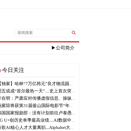
▶公司简介
今日关注
独家】哈林“7万亿韩元”良才物流园区建筑审议复审再被“打回”
五或成“首尔最热一天”…史上首次突破40℃高温
在明：严肃应对传播虚假信息、操纵信息行为
紫琼将获第31届釜山国际电影节“年度亚洲电影人奖”
国国家报勋部：没有计划前往卢泰愚墓地参拜
G U+创历史单季最高业绩…AI数据中心营收增长29%
歌AI核心人才大量离职...Alphabet大规模调整管理层