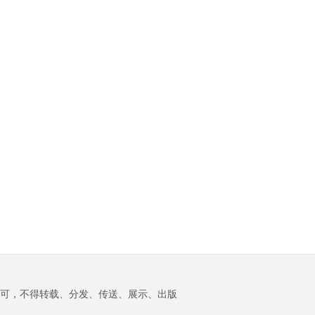
随着核心人才大量流
会认可，而泰国则正在
临粮食危机的人口相
电推进相关工作，3纳米
失，谷歌任命Alphabet..
推动恢复缅甸与东盟之
比，这一数字将增加约
月产量达到18万片的时
间的关系。 据路透社6日
22%，预计届时全球将共
间可能提前2至3个月，
（当地时间）报道，缅
有2亿7400万人面临粮食
从而进一步加快3纳米芯
甸总统敏昂莱当天将在
危机。 厄尔尼诺是太平
片的出货进程。 与此同
曼谷与泰国总理阿努廷·
洋海水温度周期性升高
时，若台积电在台湾南
查恩维拉库尔举行会
的现象，会对全球气候
部科学园区、美国亚..
谈，随后两人将共同出
产生影响，并可能导致
席泰缅商业论坛。这是
非洲南部干旱、亚洲季
敏昂莱今年4月就任总统
风推迟以及中美洲降水
后，继中国、印度和老
异常等情况。WFP在报
挝之后进行的第四次出
告中分析称..
访。 曾任缅甸军方总司
令的敏昂莱于2021年发
动政变，推翻了由诺贝
尔和平奖得主昂山素季
领导的民选政府。东盟..
可，不得转载、分发、传送、展示、出版