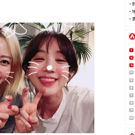
•
韩
•
地
•
青