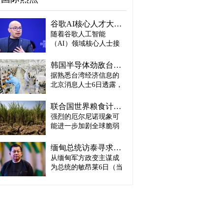
谷歌AI核心人才大量离职...Alphabet大规模调整管理层
随着谷歌人工智能
（AI）领域核心人士接
连离职，母公司Alphabet
启动大规模领导层调
韩国半导体劲敌台积电：预计产量将迎爆发式增长
整。据路透社、彭博社
据熟悉台湾经济信息的
等主要外媒5日（当地时
北京消息人士6日透露，
间）报道。 据外媒报
预计台积电取得这一生
道，实际上主导谷歌AI
产成绩，主要得益于英
战略设计的高级科学家
联合国世界粮食计划署：饥饿人口将增加4900万人
伟达、AMD、博通等主
杰夫·迪恩结束27年谷歌
强烈的厄尔尼诺现象可
要客户强劲的订单需
职业生涯，与桑杰·格马
能进一步加剧全球脆弱
求。因此，台积电预计
瓦特、奥里奥尔·维尼亚
地区粮食危机的担忧正
将加快工厂建设，以满
斯、郭玉乐等人共同创
在升温。 据路透社报
足不断增长的市场需
缅甸总统访泰寻求合法性…泰国谋求“重新接触”
办了新兴初创企业
道，联合国世界粮食计
求。 实际上，受人工智
从缅甸军方政变主谋成
“Discovery Loop”。 该公
划署（WFP）5日（当地
能（AI）和高性能计算
司以公益企业形式运
为总统的敏昂莱6日（当
时间）发布报告称，到
（HPC）需求强劲增长
营，致力于实现机器学
地时间）将对泰国进行
2027年发生“非常强烈”厄
推动，台积电正在扩大3
习、科学和工程领域的
正式访问。2021年政变
尔尼诺现象的概率为
纳米制程量产规模，并
自动化。谷歌则将通过
后一直被排除在东盟
81%，届时可能有约4900
开始将部分5纳米设备产
投资及提供云计算资源
（ASEAN）舞台之外的
万人新增陷入严重粮食
线改造为3纳米产线。消
等方式与其开展合作。
敏昂莱正在寻求国际社
不安全状态。与目前面
息人士预测，随着台积