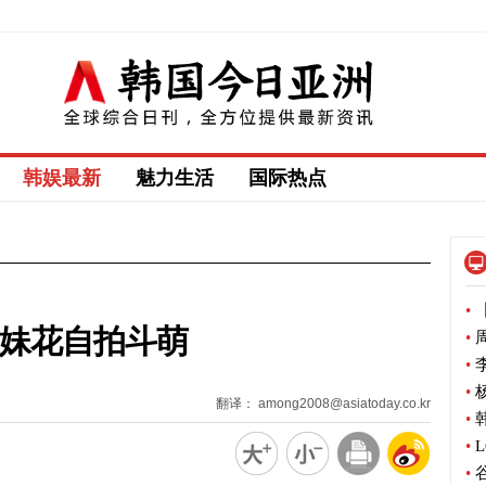
韩娱最新
魅力生活
国际热点
•
【
姐妹花自拍斗萌
•
周
•
李
•
杨
翻译： among2008@asiatoday.co.kr
•
韩
•
L
•
谷