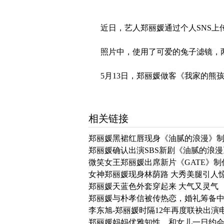
近日，艺人郑丽媛通过个人SNS上
照片中，使用了可爱的兔子滤镜，两
5月13日，郑丽媛做客《我家的熊
相关链接
郑丽媛黑裙红唇现身《油腻的浪漫》
郑丽媛确认出演SBS新剧《油腻的浪
微笑女王郑丽媛出席新片《GATE》制
女神郑丽媛现身林荫路 大秀美腿引人
郑丽媛天蓝色外套穿起来 大气又灵气
郑丽媛与朴孝信被传热恋，婚礼筹备
李东旭-郑丽媛时隔12年再度联袂出演
郑丽媛妈妈优雅知性，和女儿一日约