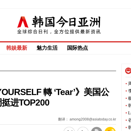
韩娱最新
魅力生活
国际热点
•
周
URSELF 轉 ‘Tear’》美国公
•
李
•
杨
进TOP200
•
韩
•
L
翻译： among2008@asiatoday.co.kr
•
谷
•
韩