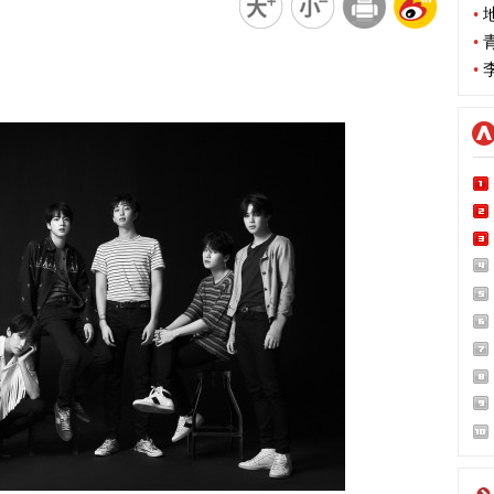
•
地
•
青
•
李