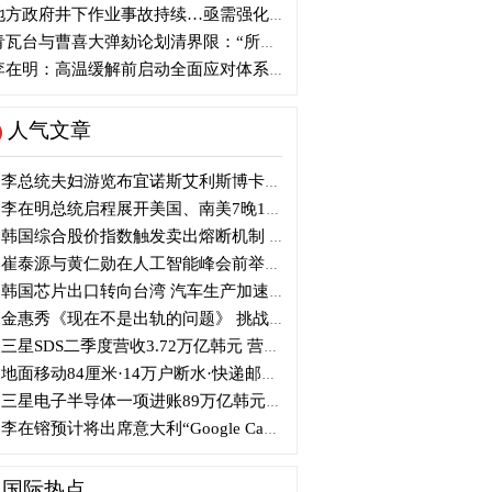
方政府井下作业事故持续…亟需强化安全管理措施
瓦台与曹喜大弹劾论划清界限：“所谓认同并非事实”
在明：高温缓解前启动全面应对体系...守护国民生命
人气文章
李总统夫妇游览布宜诺斯艾利斯博卡区后启程赴德
李在明总统启程展开美国、南美7晚11天访问
韩国综合股价指数触发卖出熔断机制 半导体股领跌
崔泰源与黄仁勋在人工智能峰会前举行晚宴会谈
韩国芯片出口转向台湾 汽车生产加速本地化美国
金惠秀《现在不是出轨的问题》 挑战黑色幽默
三星SDS二季度营收3.72万亿韩元 营业利润2318亿韩元
地面移动84厘米·14万户断水·快递邮政停摆...熊本陷入瘫痪
三星电子半导体一项进账89万亿韩元....刷新最高季度业绩
李在镕预计将出席意大利“Google Camp” 加快AI合作
国际热点