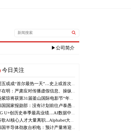
▶公司简介
今日关注
五或成“首尔最热一天”…史上或首次突破40℃高温
在明：严肃应对传播虚假信息、操纵信息行为
紫琼将获第31届釜山国际电影节“年度亚洲电影人奖”
国国家报勋部：没有计划前往卢泰愚墓地参拜
G U+创历史单季最高业绩…AI数据中心营收增长29%
歌AI核心人才大量离职...Alphabet大规模调整管理层
国半导体劲敌台积电：预计产量将迎爆发式增长