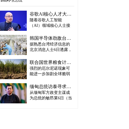
谷歌AI核心人才大量离职...Alphabet大规模调整管理层
随着谷歌人工智能
（AI）领域核心人士接
连离职，母公司Alphabet
启动大规模领导层调
韩国半导体劲敌台积电：预计产量将迎爆发式增长
整。据路透社、彭博社
据熟悉台湾经济信息的
等主要外媒5日（当地时
北京消息人士6日透露，
间）报道。 据外媒报
预计台积电取得这一生
道，实际上主导谷歌AI
产成绩，主要得益于英
战略设计的高级科学家
联合国世界粮食计划署：饥饿人口将增加4900万人
伟达、AMD、博通等主
杰夫·迪恩结束27年谷歌
强烈的厄尔尼诺现象可
要客户强劲的订单需
职业生涯，与桑杰·格马
能进一步加剧全球脆弱
求。因此，台积电预计
瓦特、奥里奥尔·维尼亚
地区粮食危机的担忧正
将加快工厂建设，以满
斯、郭玉乐等人共同创
在升温。 据路透社报
足不断增长的市场需
缅甸总统访泰寻求合法性…泰国谋求“重新接触”
办了新兴初创企业
道，联合国世界粮食计
求。 实际上，受人工智
从缅甸军方政变主谋成
“Discovery Loop”。 该公
划署（WFP）5日（当地
能（AI）和高性能计算
司以公益企业形式运
为总统的敏昂莱6日（当
时间）发布报告称，到
（HPC）需求强劲增长
营，致力于实现机器学
地时间）将对泰国进行
2027年发生“非常强烈”厄
推动，台积电正在扩大3
习、科学和工程领域的
正式访问。2021年政变
尔尼诺现象的概率为
纳米制程量产规模，并
自动化。谷歌则将通过
后一直被排除在东盟
81%，届时可能有约4900
开始将部分5纳米设备产
投资及提供云计算资源
（ASEAN）舞台之外的
万人新增陷入严重粮食
线改造为3纳米产线。消
等方式与其开展合作。
敏昂莱正在寻求国际社
不安全状态。与目前面
息人士预测，随着台积