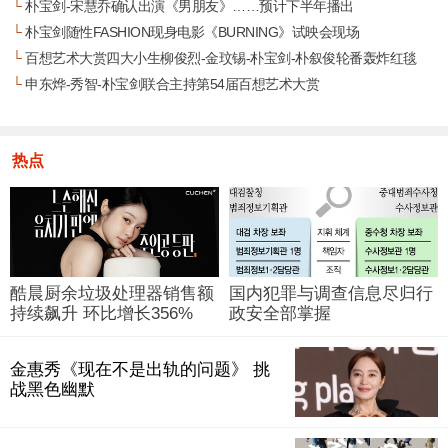
└
朴宝剑-宋慧乔确认出演《男朋友》……预计下半年播出
└
朴宝剑随性FASHION现身电影《BURNING》试映会现场
└
百想艺术大赏四大小生柳俊烈-金玟锡-朴宝剑-朴叙俊轮番轰炸红毯
└
申东烨-秀智-朴宝剑联合主持第54届百想艺术大赏
热点
酷晨厨余垃圾处理器销售额
国内犯罪与调查信息尽归行
持续飙升 环比增长356%
政安全部掌握
金惠秀《现在不是出轨的问题》 挑
战黑色幽默