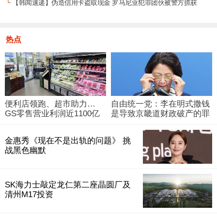
└
【韩闻速递】伪造信用卡盗取现金 罗马尼亚犯罪团伙被警方抓获
热点
便利店领跑、超市助力…
自由统一党：李在明式撒钱
GS零售营业利润近1100亿
是导致京畿道财政破产的罪
韩元
魁祸首
金惠秀《现在不是出轨的问题》 挑
战黑色幽默
SK海力士敲定龙仁第二座晶圆厂及
清州M17投资