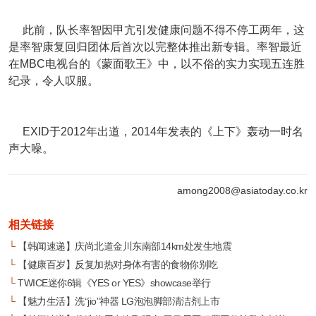
此前，队长率智因甲亢引发健康问题不得不停工两年，这
是率智康复回归团体后首次以完整体推出新专辑。率智最近
在MBC电视台的《蒙面歌王》中，以不俗的实力实现五连胜
纪录，令人叹服。
EXID于2012年出道，2014年发表的《上下》轰动一时名
声大噪。
among2008@asiatoday.co.kr
相关链接
└
【韩闻速递】庆尚北道金川东南部14km处发生地震
└
【健康百岁】反复加热对身体有害的食物你别吃
└
TWICE迷你6辑《YES or YES》showcase举行
└
【魅力生活】洗“jio”神器 LG泡泡脚部清洁剂上市