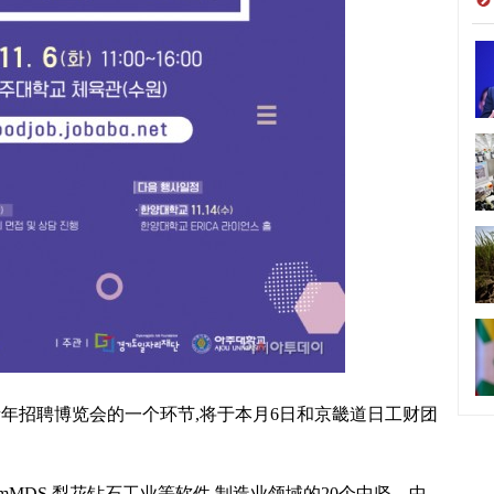
青年招聘博览会的一个环节,将于本月6日和京畿道日工财团
omMDS,梨花钻石工业等软件,制造业领域的20个中坚、中