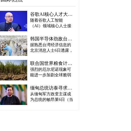
谷歌AI核心人才大量离职...Alphabet大规模调整管理层
随着谷歌人工智能
（AI）领域核心人士接
连离职，母公司Alphabet
启动大规模领导层调
韩国半导体劲敌台积电：预计产量将迎爆发式增长
整。据路透社、彭博社
据熟悉台湾经济信息的
等主要外媒5日（当地时
北京消息人士6日透露，
间）报道。 据外媒报
预计台积电取得这一生
道，实际上主导谷歌AI
产成绩，主要得益于英
战略设计的高级科学家
联合国世界粮食计划署：饥饿人口将增加4900万人
伟达、AMD、博通等主
杰夫·迪恩结束27年谷歌
强烈的厄尔尼诺现象可
要客户强劲的订单需
职业生涯，与桑杰·格马
能进一步加剧全球脆弱
求。因此，台积电预计
瓦特、奥里奥尔·维尼亚
地区粮食危机的担忧正
将加快工厂建设，以满
斯、郭玉乐等人共同创
在升温。 据路透社报
足不断增长的市场需
缅甸总统访泰寻求合法性…泰国谋求“重新接触”
办了新兴初创企业
道，联合国世界粮食计
求。 实际上，受人工智
从缅甸军方政变主谋成
“Discovery Loop”。 该公
划署（WFP）5日（当地
能（AI）和高性能计算
司以公益企业形式运
为总统的敏昂莱6日（当
时间）发布报告称，到
（HPC）需求强劲增长
营，致力于实现机器学
地时间）将对泰国进行
2027年发生“非常强烈”厄
推动，台积电正在扩大3
习、科学和工程领域的
正式访问。2021年政变
尔尼诺现象的概率为
纳米制程量产规模，并
自动化。谷歌则将通过
后一直被排除在东盟
81%，届时可能有约4900
开始将部分5纳米设备产
投资及提供云计算资源
（ASEAN）舞台之外的
万人新增陷入严重粮食
线改造为3纳米产线。消
等方式与其开展合作。
敏昂莱正在寻求国际社
不安全状态。与目前面
息人士预测，随着台积