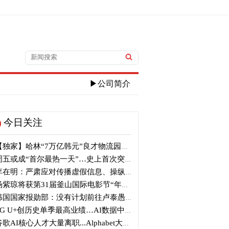
▶公司简介
今日关注
独家】哈林“7万亿韩元”良才物流园区建筑审议复审再被“打回”
五或成“首尔最热一天”…史上首次突破40℃高温
在明：严肃应对传播虚假信息、操纵信息行为
紫琼将获第31届釜山国际电影节“年度亚洲电影人奖”
国国家报勋部：没有计划前往卢泰愚墓地参拜
G U+创历史单季最高业绩…AI数据中心营收增长29%
歌AI核心人才大量离职...Alphabet大规模调整管理层