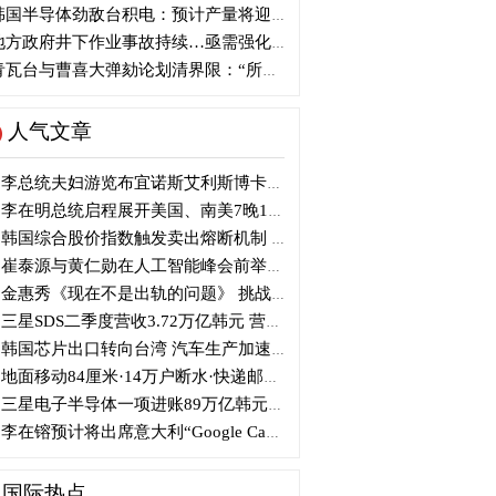
国半导体劲敌台积电：预计产量将迎爆发式增长
方政府井下作业事故持续…亟需强化安全管理措施
瓦台与曹喜大弹劾论划清界限：“所谓认同并非事实”
人气文章
李总统夫妇游览布宜诺斯艾利斯博卡区后启程赴德
李在明总统启程展开美国、南美7晚11天访问
韩国综合股价指数触发卖出熔断机制 半导体股领跌
崔泰源与黄仁勋在人工智能峰会前举行晚宴会谈
金惠秀《现在不是出轨的问题》 挑战黑色幽默
三星SDS二季度营收3.72万亿韩元 营业利润2318亿韩元
韩国芯片出口转向台湾 汽车生产加速本地化美国
地面移动84厘米·14万户断水·快递邮政停摆...熊本陷入瘫痪
三星电子半导体一项进账89万亿韩元....刷新最高季度业绩
李在镕预计将出席意大利“Google Camp” 加快AI合作
国际热点