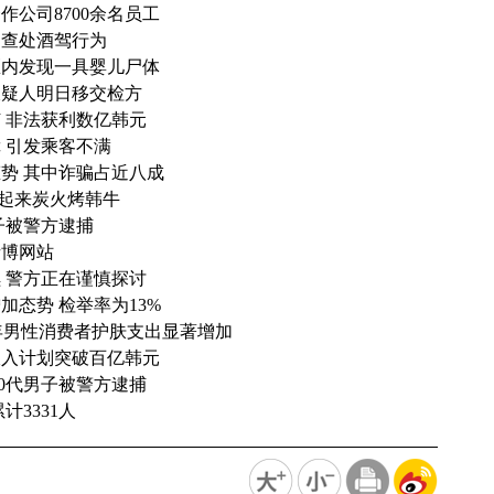
公司8700余名员工
中查处酒驾行为
区内发现一具婴儿尸体
嫌疑人明日移交检方
 非法获利数亿韩元
 引发乘客不满
势 其中诈骗占近八成
一起来炭火烤韩牛
子被警方逮捕
赌博网站
 警方正在谨慎探讨
态势 检举率为13%
中年男性消费者护肤支出显著增加
收入计划突破百亿韩元
0代男子被警方逮捕
3331人