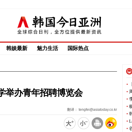
韩娱最新
魅力生活
国际热点
•
【
学举办青年招聘博览会
•
周
•
李
•
杨
翻译： tengfei@asiatoday.co.kr
•
韩
•
L
•
谷