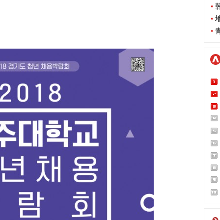
•
韩
•
地
•
青