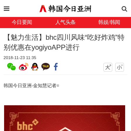
今日要闻
人气头条
韩娱/韩闻
【魅力生活】bhc四川风味“吃好炸鸡”特
别优惠在yogiyoAPP进行
2018-11-23 11:35
韩国今日亚洲-金知慧记者=