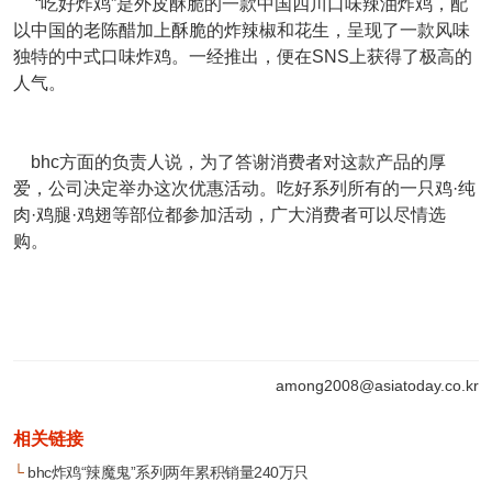
“吃好炸鸡”是外皮酥脆的一款中国四川口味辣油炸鸡，配
以中国的老陈醋加上酥脆的炸辣椒和花生，呈现了一款风味
独特的中式口味炸鸡。一经推出，便在SNS上获得了极高的
人气。
bhc方面的负责人说，为了答谢消费者对这款产品的厚
爱，公司决定举办这次优惠活动。吃好系列所有的一只鸡·纯
肉·鸡腿·鸡翅等部位都参加活动，广大消费者可以尽情选
购。
among2008@asiatoday.co.kr
相关链接
└
bhc炸鸡“辣魔鬼”系列两年累积销量240万只