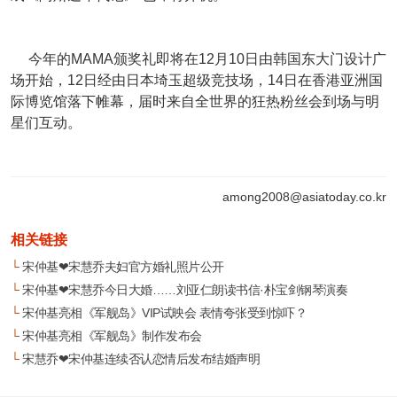
今年的MAMA颁奖礼即将在12月10日由韩国东大门设计广
场开始，12日经由日本埼玉超级竞技场，14日在香港亚洲国
际博览馆落下帷幕，届时来自全世界的狂热粉丝会到场与明
星们互动。
among2008@asiatoday.co.kr
相关链接
└
宋仲基❤宋慧乔夫妇官方婚礼照片公开
└
宋仲基❤宋慧乔今日大婚……刘亚仁朗读书信·朴宝剑钢琴演奏
└
宋仲基亮相《军舰岛》VIP试映会 表情夸张受到惊吓？
└
宋仲基亮相《军舰岛》制作发布会
└
宋慧乔❤宋仲基连续否认恋情后发布结婚声明