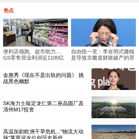
热点
便利店领跑、超市助力…
自由统一党：李在明式撒钱
GS零售营业利润近1100亿
是导致京畿道财政破产的罪
韩元
魁祸首
金惠秀《现在不是出轨的问题》 挑
战黑色幽默
SK海力士敲定龙仁第二座晶圆厂及
清州M17投资
高温加剧欧洲干旱危机..."物流大动
脉"莱茵河水位创历史新低