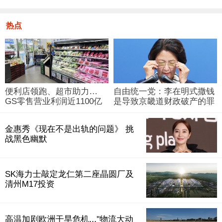
热点
便利店领跑、超市助力…
自由统一党：李在明式撒钱
GS零售营业利润近1100亿
是导致京畿道财政破产的罪
韩元
魁祸首
金惠秀《现在不是出轨的问题》 挑
战黑色幽默
SK海力士敲定龙仁第二座晶圆厂及
清州M17投资
高温加剧欧洲干旱危机..."物流大动