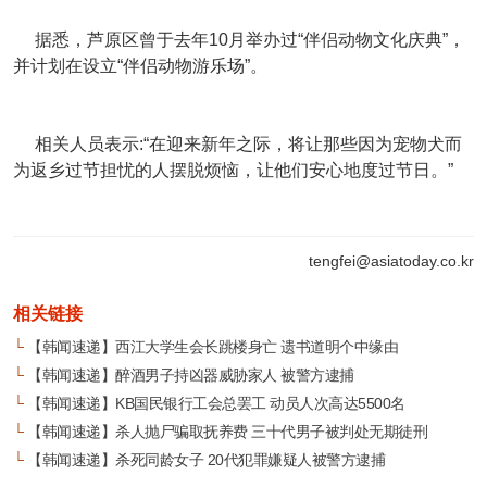
据悉，芦原区曾于去年10月举办过“伴侣动物文化庆典”，
并计划在设立“伴侣动物游乐场”。
相关人员表示:“在迎来新年之际，将让那些因为宠物犬而
为返乡过节担忧的人摆脱烦恼，让他们安心地度过节日。”
tengfei@asiatoday.co.kr
相关链接
└
【韩闻速递】西江大学生会长跳楼身亡 遗书道明个中缘由
└
【韩闻速递】醉酒男子持凶器威胁家人 被警方逮捕
└
【韩闻速递】KB国民银行工会总罢工 动员人次高达5500名
└
【韩闻速递】杀人抛尸骗取抚养费 三十代男子被判处无期徒刑
└
【韩闻速递】杀死同龄女子 20代犯罪嫌疑人被警方逮捕