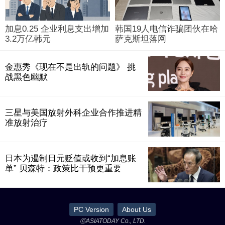
加息0.25 企业利息支出增加
韩国19人电信诈骗团伙在哈
3.2万亿韩元
萨克斯坦落网
金惠秀《现在不是出轨的问题》 挑
战黑色幽默
三星与美国放射外科企业合作推进精
准放射治疗
日本为遏制日元贬值或收到“加息账
单” 贝森特：政策比干预更重要
PC Version
About Us
ⓒASIATODAY Co., LTD.