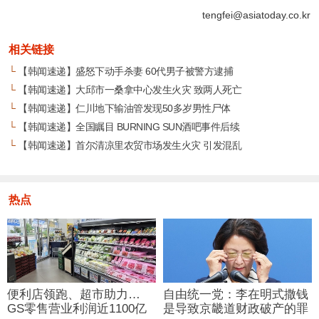
tengfei@asiatoday.co.kr
相关链接
└
【韩闻速递】盛怒下动手杀妻 60代男子被警方逮捕
└
【韩闻速递】大邱市一桑拿中心发生火灾 致两人死亡
└
【韩闻速递】仁川地下输油管发现50多岁男性尸体
└
【韩闻速递】全国瞩目 BURNING SUN酒吧事件后续
└
【韩闻速递】首尔清凉里农贸市场发生火灾 引发混乱
热点
便利店领跑、超市助力…
自由统一党：李在明式撒钱
GS零售营业利润近1100亿
是导致京畿道财政破产的罪