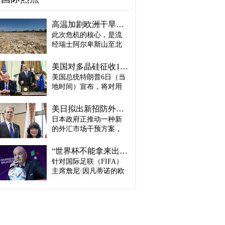
高温加剧欧洲干旱危机..."物流大动脉"莱茵河水位创历史新低
此次危机的核心，是流
经瑞士阿尔卑斯山至北
海、横贯6国的莱茵河
——这条支撑欧洲全域
美国对多晶硅征收15%关税…遏制中国供应链
贸易与产业的核心水
美国总统特朗普6日（当
路，每年经此运输的船
地时间）宣布，将对用
只与货物达数千艘、数
于半导体和太阳能电池
百万吨。 本周莱茵河水
板的核心材料多晶硅产
位已跌至1880年开始官
美日拟出新招防外汇干预“弹药耗尽”：不卖美债 借美元买入日元
品征收15%关税，并设定
方观测以来的最低水
日本政府正推动一种新
最低价格。 据《华尔街
平，由此导致供应链受
的外汇市场干预方案，
日报》（WSJ）等媒体报
阻、运输成本上涨，部
即不出售所持美国国
道，特朗普当天在美国
分企业已在检讨削减产
债，而是从美国联邦储
华盛顿特区白宫签署公
“世界杯不能拿来出售”…欧洲足坛向因凡蒂诺亮剑
量。 在莱茵河流经的德
备委员会（Fed·美联储）
告，对太阳能相关材料
针对国际足联（FIFA）
国杜伊斯堡，河流部分
借入美元，再买入日
及设备进口产品征收15%
河段水深已浅至约1.2
主席詹尼·因凡蒂诺的欧
元。此举既可打乱投机
关税。 该措施将于12月4
米，大型船舶所载货物
洲足坛反弹，已从要求
势力对日本干预资金即
日起生效，承诺在美国
不得不转移至小型船
撤回政策升级为一场撼
将耗尽的预期，也能让
建设制造设施的企业可
只、铁路或卡车运输。
动FIFA权力结构的斗
美国避免因日本抛售美
以申请关税豁免。 此
部分船只为确保安全航
争。尽管因凡蒂诺已放
债而导致利率上升。若
外，美国还将设定太阳
行，甚至卸下了多达三
弃将世界杯等FIFA重大
日元转强，将有利于韩
能组件最低价格，禁止