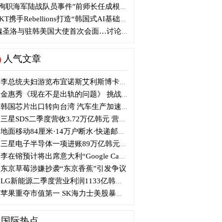
殉职海军陆战队员事件"前师长任成根被判3年
KT携手Rebellions打造“韩国式AI基础设施”
圣洛与驻韩美国大使首次会面…讨论韩美关系
人气文章
李总统夫妇游览布宜诺斯艾利斯博卡区后启程赴德
金惠秀《现在不是出轨的问题》 挑战黑色幽默
韩国芯片出口转向台湾 汽车生产加速本地化美国
三星SDS二季度营收3.72万亿韩元 营业利润2318亿韩元
地面移动84厘米·14万户断水·快递邮政停摆...熊本陷入瘫痪
三星电子半导体一项进账89万亿韩元....刷新最高季度业绩
李在镕预计将出席意大利“Google Camp” 加快AI合作
东京草莓涉嫌抄袭“东京香蕉”引发争议
LG新能源二季度营业利润1133亿韩元 同比下降77%
苹果重夺市值第一 SK海力士美股暴跌...AI与中国扩产加剧芯片变数
国际热点