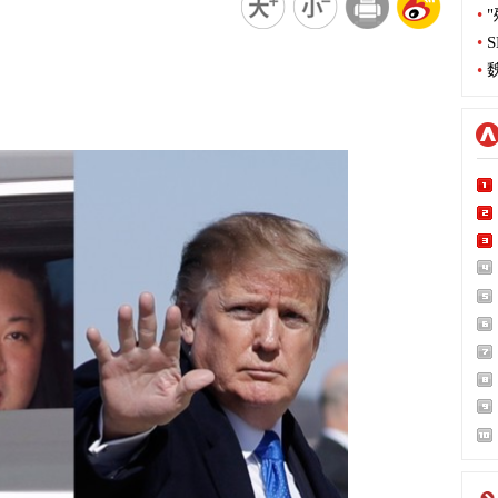
•
"
•
S
•
魏