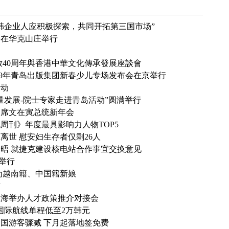
韩企业人应积极探索，共同开拓第三国市场”
会在华克山庄举行
放40周年與香港中華文化傳承發展座談會
19年青岛出版集团新春少儿专场发布会在京举行
活动
量发展-院士专家走进青岛活动”圆满举行
列席文在寅总统新年会
周刊》年度最具影响力人物TOP5
离世 慰安妇生存者仅剩26人
晤 就捷克建设核电站合作事宜交换意见
举行
为越南籍、中国籍新娘
京
上海举办人才政策推介对接会
国际航线单程低至2万韩元
国游客骤减 下月起落地签免费