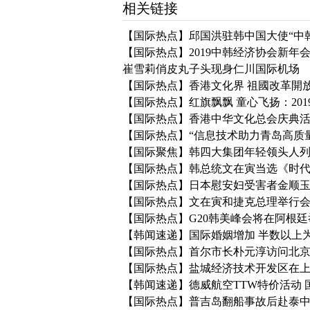
相关链接
【国际热点】邱国洪驻韩中国大使“中
【国际热点】2019中韩经济协会新年
崔雪莉俏皮丸子头现身仁川国际机场
【国际热点】香港文化界 祖國改革開
【国际热点】红旗飘飘 童心飞扬：20
【国际热点】香港中华文化总会庆典
【国际热点】“信息技术助力青岛高质
【国际聚焦】韩四大集团年轻领头人
【国际热点】韩总统文在寅当选《时代
【国际热点】日本慰安妇受害者金顺玉
【国际热点】文在寅和捷克总理举行会
【国际热点】G20韩美峰会将在阿根廷
【韩闻速递】国际婚姻增加 半数以上
【国际热点】首尔市长朴元淳访问北
【国际热点】盐城经济技术开发区在
【韩闻速递】德威航空TTW特价活动 
【国际热点】普吉岛翻船事故后赴泰中