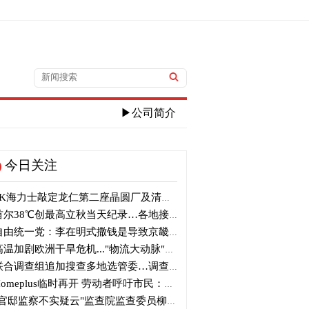
▶公司简介
今日关注
K海力士敲定龙仁第二座晶圆厂及清州M17投资
尔38℃创最高立秋当天纪录…各地接连刷新高温纪录
由统一党：李在明式撒钱是导致京畿道财政破产的罪魁祸首
温加剧欧洲干旱危机..."物流大动脉"莱茵河水位创历史新低
合调查组追加搜查多地选管委…调查“篡改统计数据”事件
omeplus临时再开 劳动者呼吁市民：请多光临
官邸监察不实疑云"监查院监查委员柳炳浩被批捕起诉