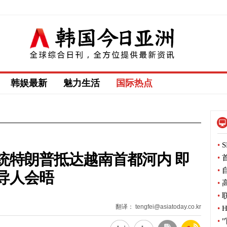
韩娱最新
魅力生活
国际热点
•
S
统特朗普抵达越南首都河内 即
•
首
•
自
导人会晤
•
高
•
联
翻译： tengfei@asiatoday.co.kr
•
H
•
"