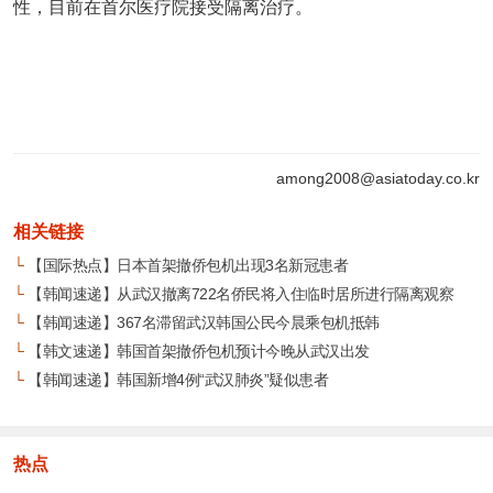
性，目前在首尔医疗院接受隔离治疗。
among2008@asiatoday.co.kr
相关链接
└
【国际热点】日本首架撤侨包机出现3名新冠患者
└
【韩闻速递】从武汉撤离722名侨民将入住临时居所进行隔离观察
└
【韩闻速递】367名滞留武汉韩国公民今晨乘包机抵韩
└
【韩文速递】韩国首架撤侨包机预计今晚从武汉出发
└
【韩闻速递】韩国新增4例“武汉肺炎”疑似患者
热点