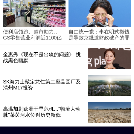
便利店领跑、超市助力…
自由统一党：李在明式撒钱
GS零售营业利润近1100亿
是导致京畿道财政破产的罪
韩元
魁祸首
金惠秀《现在不是出轨的问题》 挑
战黑色幽默
SK海力士敲定龙仁第二座晶圆厂及
清州M17投资
高温加剧欧洲干旱危机..."物流大动
脉"莱茵河水位创历史新低