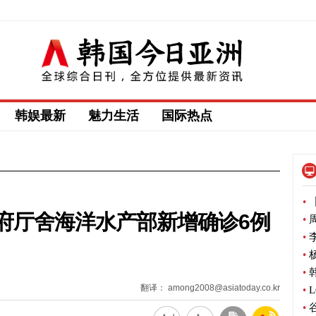
韩娱最新
魅力生活
国际热点
•
【
府厅舍海洋水产部新增确诊6例
•
周
•
李
•
杨
•
韩
翻译： among2008@asiatoday.co.kr
•
L
•
谷