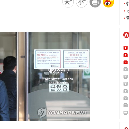
•
韩
•
地
•
青