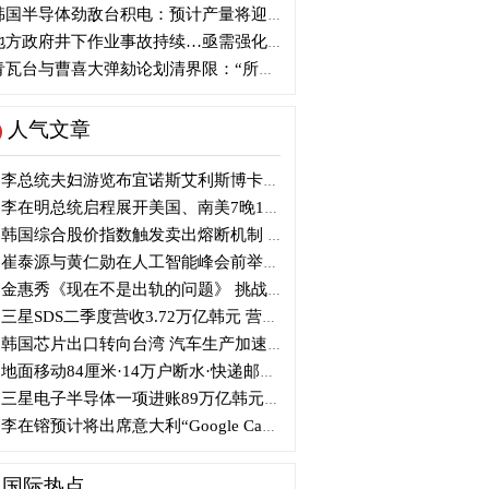
国半导体劲敌台积电：预计产量将迎爆发式增长
方政府井下作业事故持续…亟需强化安全管理措施
瓦台与曹喜大弹劾论划清界限：“所谓认同并非事实”
人气文章
李总统夫妇游览布宜诺斯艾利斯博卡区后启程赴德
李在明总统启程展开美国、南美7晚11天访问
韩国综合股价指数触发卖出熔断机制 半导体股领跌
崔泰源与黄仁勋在人工智能峰会前举行晚宴会谈
金惠秀《现在不是出轨的问题》 挑战黑色幽默
三星SDS二季度营收3.72万亿韩元 营业利润2318亿韩元
韩国芯片出口转向台湾 汽车生产加速本地化美国
地面移动84厘米·14万户断水·快递邮政停摆...熊本陷入瘫痪
三星电子半导体一项进账89万亿韩元....刷新最高季度业绩
李在镕预计将出席意大利“Google Camp” 加快AI合作
国际热点