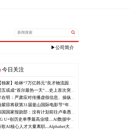
▶公司简介
今日关注
独家】哈林“7万亿韩元”良才物流园区建筑审议复审再被“打回”
五或成“首尔最热一天”…史上首次突破40℃高温
在明：严肃应对传播虚假信息、操纵信息行为
紫琼将获第31届釜山国际电影节“年度亚洲电影人奖”
国国家报勋部：没有计划前往卢泰愚墓地参拜
G U+创历史单季最高业绩…AI数据中心营收增长29%
歌AI核心人才大量离职...Alphabet大规模调整管理层