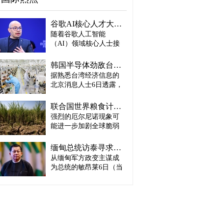
谷歌AI核心人才大量离职...Alphabet大规模调整管理层
随着谷歌人工智能
（AI）领域核心人士接
连离职，母公司Alphabet
启动大规模领导层调
韩国半导体劲敌台积电：预计产量将迎爆发式增长
整。据路透社、彭博社
据熟悉台湾经济信息的
等主要外媒5日（当地时
北京消息人士6日透露，
间）报道。 据外媒报
预计台积电取得这一生
道，实际上主导谷歌AI
产成绩，主要得益于英
战略设计的高级科学家
联合国世界粮食计划署：饥饿人口将增加4900万人
伟达、AMD、博通等主
杰夫·迪恩结束27年谷歌
强烈的厄尔尼诺现象可
要客户强劲的订单需
职业生涯，与桑杰·格马
能进一步加剧全球脆弱
求。因此，台积电预计
瓦特、奥里奥尔·维尼亚
地区粮食危机的担忧正
将加快工厂建设，以满
斯、郭玉乐等人共同创
在升温。 据路透社报
足不断增长的市场需
缅甸总统访泰寻求合法性…泰国谋求“重新接触”
办了新兴初创企业
道，联合国世界粮食计
求。 实际上，受人工智
从缅甸军方政变主谋成
“Discovery Loop”。 该公
划署（WFP）5日（当地
能（AI）和高性能计算
司以公益企业形式运
为总统的敏昂莱6日（当
时间）发布报告称，到
（HPC）需求强劲增长
营，致力于实现机器学
地时间）将对泰国进行
2027年发生“非常强烈”厄
推动，台积电正在扩大3
习、科学和工程领域的
正式访问。2021年政变
尔尼诺现象的概率为
纳米制程量产规模，并
自动化。谷歌则将通过
后一直被排除在东盟
81%，届时可能有约4900
开始将部分5纳米设备产
投资及提供云计算资源
（ASEAN）舞台之外的
万人新增陷入严重粮食
线改造为3纳米产线。消
等方式与其开展合作。
敏昂莱正在寻求国际社
不安全状态。与目前面
息人士预测，随着台积