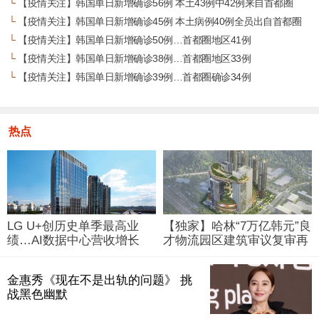
└
【疫情关注】韩国单日新增确诊56例 本土43例中42例来自首都圈
└
【疫情关注】韩国单日新增确诊45例 本土病例40例全员出自首都圈
└
【疫情关注】韩国单日新增确诊50例…首都圈地区41例
└
【疫情关注】韩国单日新增确诊38例…首都圈地区33例
└
【疫情关注】韩国单日新增确诊39例…首都圈确诊34例
热点
LG U+创历史单季最高业
【独家】哈林“7万亿韩元”良
绩…AI数据中心营收增长
才物流园区建筑审议复审再
29%
被“打回”
金惠秀《现在不是出轨的问题》 挑
战黑色幽默