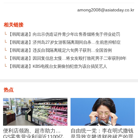
among2008@asiatoday.co.kr
相关链接
└
【韩闻速递】向出示伪造证件青少年出售香烟将免于停业处罚
└
【韩闻速递】济州岛27岁女游客隔离期间自杀…生前患抑郁症
└
【韩闻速递】违反自我隔离规定六旬男子获刑…全国首例
└
【韩闻速递】因回复信息太慢…将女友殴打致死男子二审获刑8年
└
【韩闻速递】KBS电视台女厕偷拍犯曾为该台搞笑艺人
热点
便利店领跑、超市助力…
自由统一党：李在明式撒钱
GS零售营业利润近1100亿
是导致京畿道财政破产的罪