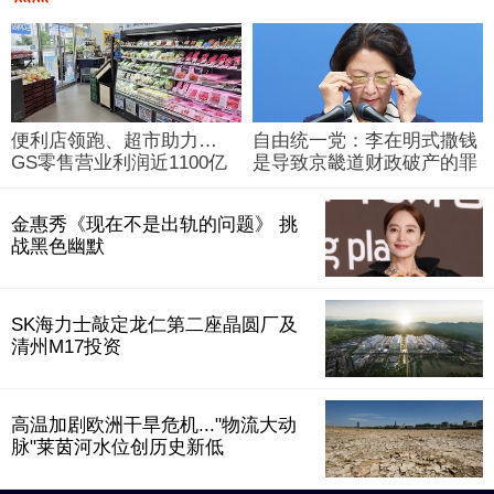
便利店领跑、超市助力…
自由统一党：李在明式撒钱
GS零售营业利润近1100亿
是导致京畿道财政破产的罪
韩元
魁祸首
金惠秀《现在不是出轨的问题》 挑
战黑色幽默
SK海力士敲定龙仁第二座晶圆厂及
清州M17投资
高温加剧欧洲干旱危机..."物流大动
脉"莱茵河水位创历史新低