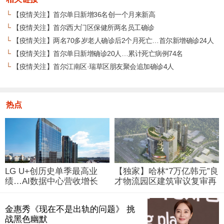
└
【疫情关注】首尔单日新增36名创一个月来新高
└
【疫情关注】首尔西大门区保健所两名员工确诊
└
【疫情关注】两名70多岁老人确诊后2个月死亡…首尔新增确诊24人
└
【疫情关注】首尔单日新增确诊20人…累计死亡病例74名
└
【疫情关注】首尔江南区·瑞草区朋友聚会追加确诊4人
热点
LG U+创历史单季最高业
【独家】哈林“7万亿韩元”良
绩…AI数据中心营收增长
才物流园区建筑审议复审再
29%
被“打回”
金惠秀《现在不是出轨的问题》 挑
战黑色幽默