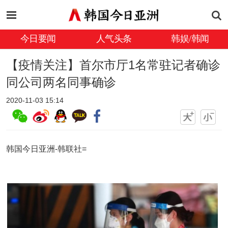
今日要闻
人气头条
韩娱/韩闻
【疫情关注】首尔市厅1名常驻记者确诊
同公司两名同事确诊
2020-11-03 15:14
韩国今日亚洲-韩联社=