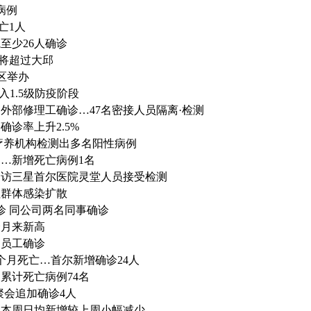
病例
亡1人
至少26人确诊
 将超过大邱
区举办
进入1.5级防疫阶段
外部修理工确诊…47名密接人员隔离·检测
诊率上升2.5%
 疗养机构检测出多名阳性病例
名…新增死亡病例1名
日到访三星首尔医院灵堂人员接受检测
社群体感染扩散
诊 同公司两名同事确诊
个月来新高
名员工确诊
个月死亡…首尔新增确诊24人
累计死亡病例74名
聚会追加确诊4人
…本周日均新增较上周小幅减少