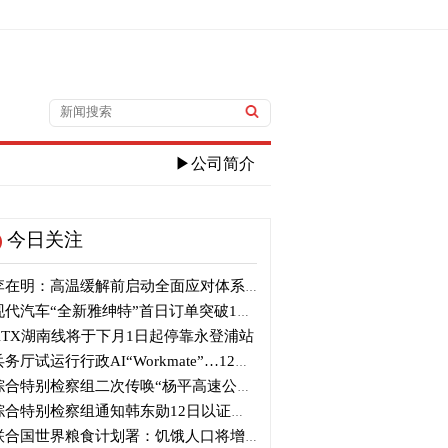
▶公司简介
今日关注
在明：高温缓解前启动全面应对体系...守护国民生命
代汽车“全新雅绅特”首日订单突破1万辆
KTX湖南线将于下月1日起停靠永登浦站
务厅试运行行政AI“Workmate”…12月起正式推进AX
合特别检察组二次传唤“杨平高速公路争议”原国土部长元喜龙
合特别检察组通知韩东勋12日以证人身份出席调查
合国世界粮食计划署：饥饿人口将增加4900万人