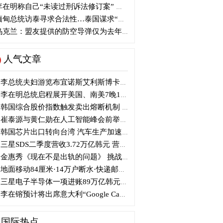
在明称自己“未读过刑诉法修订案” 张东赫痛批：史上罕见妄言
甸总统访泰寻求合法性…泰国谋求“重新接触”
克兰：盟友提供的防空导弹仅为去年同期的三分之一
人气文章
李总统夫妇游览布宜诺斯艾利斯博卡区后启程赴德
李在明总统启程展开美国、南美7晚11天访问
韩国综合股价指数触发卖出熔断机制 半导体股领跌
崔泰源与黄仁勋在人工智能峰会前举行晚宴会谈
韩国芯片出口转向台湾 汽车生产加速本地化美国
三星SDS二季度营收3.72万亿韩元 营业利润2318亿韩元
金惠秀《现在不是出轨的问题》 挑战黑色幽默
地面移动84厘米·14万户断水·快递邮政停摆...熊本陷入瘫痪
三星电子半导体一项进账89万亿韩元....刷新最高季度业绩
李在镕预计将出席意大利“Google Camp” 加快AI合作
国际热点