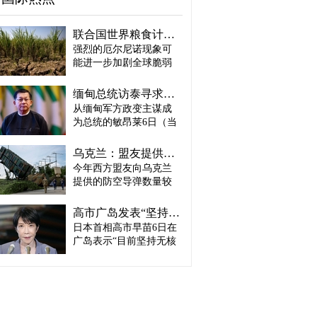
联合国世界粮食计划署：饥饿人口将增加4900万人
强烈的厄尔尼诺现象可
能进一步加剧全球脆弱
地区粮食危机的担忧正
在升温。 据路透社报
缅甸总统访泰寻求合法性…泰国谋求“重新接触”
道，联合国世界粮食计
从缅甸军方政变主谋成
划署（WFP）5日（当地
为总统的敏昂莱6日（当
时间）发布报告称，到
地时间）将对泰国进行
2027年发生“非常强烈”厄
正式访问。2021年政变
尔尼诺现象的概率为
乌克兰：盟友提供的防空导弹仅为去年同期的三分之一
后一直被排除在东盟
81%，届时可能有约4900
今年西方盟友向乌克兰
（ASEAN）舞台之外的
万人新增陷入严重粮食
提供的防空导弹数量较
敏昂莱正在寻求国际社
不安全状态。与目前面
去年大幅减少。 乌克兰
会认可，而泰国则正在
临粮食危机的人口相
总统弗拉基米尔·泽连斯
推动恢复缅甸与东盟之
高市广岛发表“坚持无核三原则”…未表示“继续遵守”
比，这一数字将增加约
基5日（当地时间）在
间的关系。 据路透社6日
日本首相高市早苗6日在
22%，预计届时全球将共
Telegram上表示：“2026
（当地时间）报道，缅
有2亿7400万人面临粮食
广岛表示“目前坚持无核
年上半年，我们从盟友
甸总统敏昂莱当天将在
危机。 厄尔尼诺是太平
三原则”，但没有承诺今
获得的防空导弹数量仅
曼谷与泰国总理阿努廷·
洋海水温度周期性升高
后仍将继续遵守这一原
为去年同期的三分之
查恩维拉库尔举行会
的现象，会对全球气候
则。与历任首相在广岛
一。”泽连斯基指出，中
谈，随后两人将共同出
产生影响，并可能导致
和平纪念仪式上明确表
东地区的军事冲突是导
席泰缅商业论坛。这是
非洲南部干旱、亚洲季
示“今后将继续坚持无核
致供应延迟的主要背景
敏昂莱今年4月就任总统