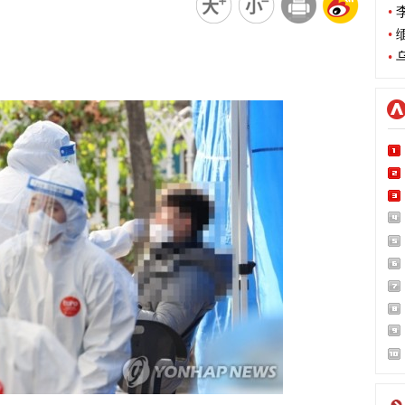
•
李
•
缅
•
乌