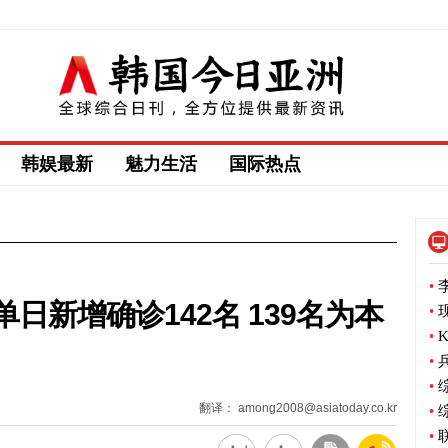
韩娱最新
魅力生活
国际热点
•
李
日新增确诊142名 139名为本
•
现
•
•
兵
•
综
翻译： among2008@asiatoday.co.kr
•
综
•
联