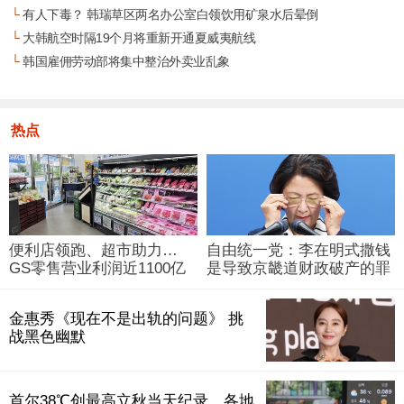
└
有人下毒？ 韩瑞草区两名办公室白领饮用矿泉水后晕倒
└
大韩航空时隔19个月将重新开通夏威夷航线
└
韩国雇佣劳动部将集中整治外卖业乱象
热点
便利店领跑、超市助力…
自由统一党：李在明式撒钱
GS零售营业利润近1100亿
是导致京畿道财政破产的罪
韩元
魁祸首
金惠秀《现在不是出轨的问题》 挑
战黑色幽默
首尔38℃创最高立秋当天纪录…各地