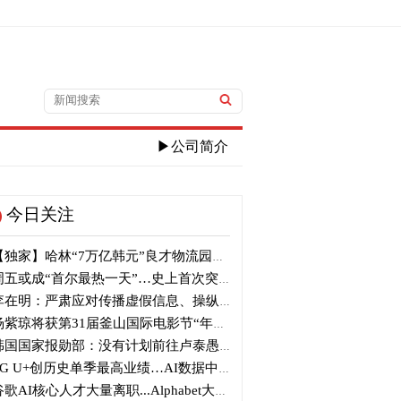
▶公司简介
今日关注
独家】哈林“7万亿韩元”良才物流园区建筑审议复审再被“打回”
五或成“首尔最热一天”…史上首次突破40℃高温
在明：严肃应对传播虚假信息、操纵信息行为
紫琼将获第31届釜山国际电影节“年度亚洲电影人奖”
国国家报勋部：没有计划前往卢泰愚墓地参拜
G U+创历史单季最高业绩…AI数据中心营收增长29%
歌AI核心人才大量离职...Alphabet大规模调整管理层