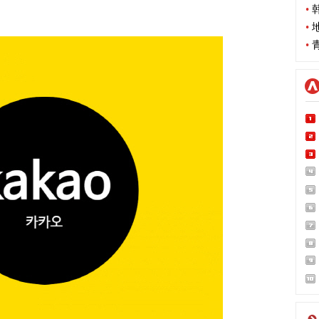
•
韩
•
地
•
青