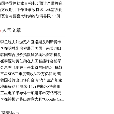
国半导体劲敌台积电：预计产量将迎爆发式增长
方政府井下作业事故持续…亟需强化安全管理措施
瓦台与曹喜大弹劾论划清界限：“所谓认同并非事实”
人气文章
李总统夫妇游览布宜诺斯艾利斯博卡区后启程赴德
李在明总统启程展开美国、南美7晚11天访问
韩国综合股价指数触发卖出熔断机制 半导体股领跌
崔泰源与黄仁勋在人工智能峰会前举行晚宴会谈
金惠秀《现在不是出轨的问题》 挑战黑色幽默
三星SDS二季度营收3.72万亿韩元 营业利润2318亿韩元
韩国芯片出口转向台湾 汽车生产加速本地化美国
地面移动84厘米·14万户断水·快递邮政停摆...熊本陷入瘫痪
三星电子半导体一项进账89万亿韩元....刷新最高季度业绩
李在镕预计将出席意大利“Google Camp” 加快AI合作
国际热点