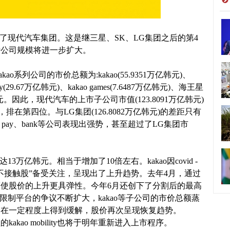
了现代汽车集团。这是继三星、SK、LG集团之后的第4
计公司规模将进一步扩大。
系列公司的市价总额为:kakao(55.9351万亿韩元)、
ay(29.67万亿韩元)、kakao games(7.6487万亿韩元)、海王星
亿韩元。因此，现代汽车的上市子公司市值(123.8091万亿韩元)
在第四位。与LG集团(126.8082万亿韩元)的差距只有
 pay、bank等公司表现出强势，甚至超过了LG集团市
3万亿韩元。相当于增加了10倍左右。kakao因covid -
不接触股”备受关注，呈现出了上升趋势。去年4月，通过
使股价的上升更具弹性。今年6月还创下了分割后的最高
有关限制平台的争议不断扩大，kakao等子公司的市价总额蒸
题在一定程度上得到缓解，股价再次呈现恢复趋势。
kao mobility也将于明年重新进入上市程序。