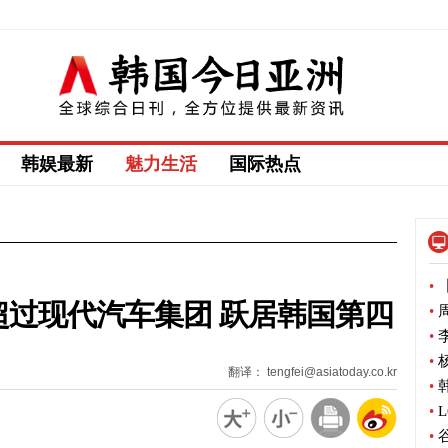
韩娱最新
魅力生活
国际热点
•
【
超过现代汽车集团 跃居韩国第四
•
周
•
李
•
杨
翻译： tengfei@asiatoday.co.kr
•
韩
•
L
•
谷