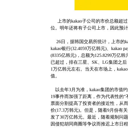
上市的kakao子公司的市价总额超过
位。明年还将有子公司上市，因此预
26日，据韩国交易所统计，上市的kakao
kakao银行(32.4059万亿韩元)、kakao p
(8335亿韩元)，总额为125.8299万
已超过，排在三星、SK、LG集团之后，排
1万亿韩元左右。当天在市场上，kakao
值。
以去年3月为准，kakao集团的市值约达1
19事件而加强了距离，作为代表性的“
票面分割提高了投资者的接近性，从而
价(17.3万韩元)。但是，随着9月份
发了30万亿韩元。最近，随着规制问
因侵犯胡同商圈等争议而推迟上市日程的ka