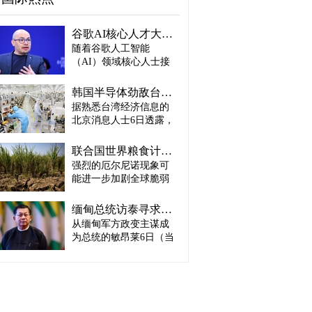
谷歌AI核心人才大量离职...Alphabet大规模调整管理层
随着谷歌人工智能
（AI）领域核心人士接
连离职，母公司Alphabet
启动大规模领导层调
韩国半导体劲敌台积电：预计产量将迎爆发式增长
整。据路透社、彭博社
据熟悉台湾经济信息的
等主要外媒5日（当地时
北京消息人士6日透露，
间）报道。 据外媒报
预计台积电取得这一生
道，实际上主导谷歌AI
产成绩，主要得益于英
战略设计的高级科学家
联合国世界粮食计划署：饥饿人口将增加4900万人
伟达、AMD、博通等主
杰夫·迪恩结束27年谷歌
强烈的厄尔尼诺现象可
要客户强劲的订单需
职业生涯，与桑杰·格马
能进一步加剧全球脆弱
求。因此，台积电预计
瓦特、奥里奥尔·维尼亚
地区粮食危机的担忧正
将加快工厂建设，以满
斯、郭玉乐等人共同创
在升温。 据路透社报
足不断增长的市场需
缅甸总统访泰寻求合法性…泰国谋求“重新接触”
办了新兴初创企业
道，联合国世界粮食计
求。 实际上，受人工智
从缅甸军方政变主谋成
“Discovery Loop”。 该公
划署（WFP）5日（当地
能（AI）和高性能计算
司以公益企业形式运
为总统的敏昂莱6日（当
时间）发布报告称，到
（HPC）需求强劲增长
营，致力于实现机器学
地时间）将对泰国进行
2027年发生“非常强烈”厄
推动，台积电正在扩大3
习、科学和工程领域的
正式访问。2021年政变
尔尼诺现象的概率为
纳米制程量产规模，并
自动化。谷歌则将通过
后一直被排除在东盟
81%，届时可能有约4900
开始将部分5纳米设备产
投资及提供云计算资源
（ASEAN）舞台之外的
万人新增陷入严重粮食
线改造为3纳米产线。消
等方式与其开展合作。
敏昂莱正在寻求国际社
不安全状态。与目前面
息人士预测，随着台积