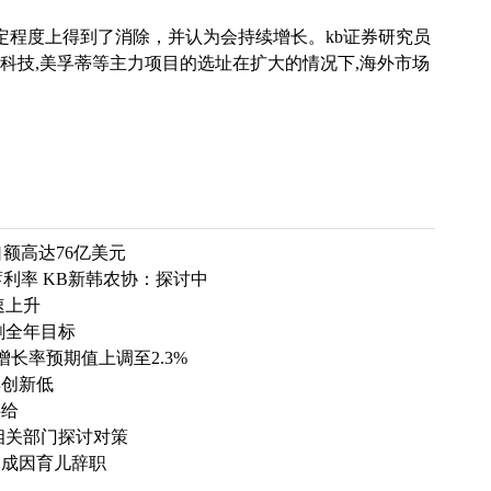
程度上得到了消除，并认为会持续增长。kb证券研究员
的科技,美孚蒂等主力项目的选址在扩大的情况下,海外市场
口额高达76亿美元
储蓄利率 KB新韩农协：探讨中
速上升
刺全年目标
长率预期值上调至2.3%
再创新低
供给
 相关部门探讨对策
四成因育儿辞职