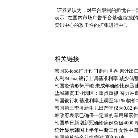
证券界认为，对平台限制的担忧在一定
表示:“在国内市场广告平台基础,绽放
资讯中心的攻击性的扩张进行中”。
相关链接
韩国K-food打开过门走向世界 累计出
友利&hana;银行上调基准利率 减少
韩国疫情形势严峻 未成年确诊比例迅
盐城韩资工业园区：重点重抓 奋力冲
韩国银行将基准利率上调至年1% 物价增
韩国第三季度新生儿出产率仅为0.82 
韩政府表示已确保一定量的车用尿素
韩国单日新增新冠确诊病例突破4000
统计显示韩国上半年中断工作女性中
韩国前总统全斗焕病逝 享年90岁