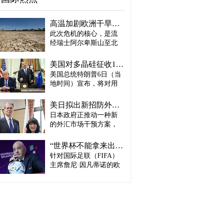
高温加剧欧洲干旱危机..."物流大动脉"莱茵河水位创历史新低
此次危机的核心，是流
经瑞士阿尔卑斯山至北
海、横贯6国的莱茵河
——这条支撑欧洲全域
美国对多晶硅征收15%关税…遏制中国供应链
贸易与产业的核心水
美国总统特朗普6日（当
路，每年经此运输的船
地时间）宣布，将对用
只与货物达数千艘、数
于半导体和太阳能电池
百万吨。 本周莱茵河水
板的核心材料多晶硅产
位已跌至1880年开始官
美日拟出新招防外汇干预“弹药耗尽”：不卖美债 借美元买入日元
品征收15%关税，并设定
方观测以来的最低水
日本政府正推动一种新
最低价格。 据《华尔街
平，由此导致供应链受
的外汇市场干预方案，
日报》（WSJ）等媒体报
阻、运输成本上涨，部
即不出售所持美国国
道，特朗普当天在美国
分企业已在检讨削减产
债，而是从美国联邦储
华盛顿特区白宫签署公
“世界杯不能拿来出售”…欧洲足坛向因凡蒂诺亮剑
量。 在莱茵河流经的德
备委员会（Fed·美联储）
告，对太阳能相关材料
针对国际足联（FIFA）
国杜伊斯堡，河流部分
借入美元，再买入日
及设备进口产品征收15%
河段水深已浅至约1.2
主席詹尼·因凡蒂诺的欧
元。此举既可打乱投机
关税。 该措施将于12月4
米，大型船舶所载货物
洲足坛反弹，已从要求
势力对日本干预资金即
日起生效，承诺在美国
不得不转移至小型船
撤回政策升级为一场撼
将耗尽的预期，也能让
建设制造设施的企业可
只、铁路或卡车运输。
动FIFA权力结构的斗
美国避免因日本抛售美
以申请关税豁免。 此
部分船只为确保安全航
争。尽管因凡蒂诺已放
债而导致利率上升。若
外，美国还将设定太阳
行，甚至卸下了多达三
弃将世界杯等FIFA重大
日元转强，将有利于韩
能组件最低价格，禁止