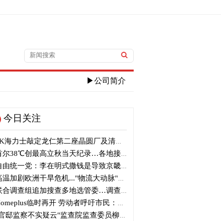
▶公司简介
今日关注
K海力士敲定龙仁第二座晶圆厂及清州M17投资
尔38℃创最高立秋当天纪录…各地接连刷新高温纪录
由统一党：李在明式撒钱是导致京畿道财政破产的罪魁祸首
温加剧欧洲干旱危机..."物流大动脉"莱茵河水位创历史新低
合调查组追加搜查多地选管委…调查“篡改统计数据”事件
omeplus临时再开 劳动者呼吁市民：请多光临
官邸监察不实疑云"监查院监查委员柳炳浩被批捕起诉