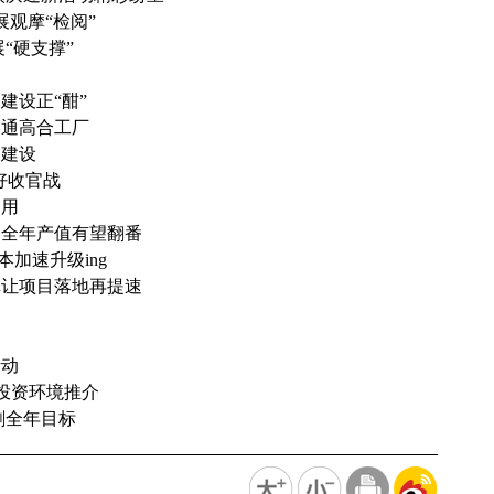
观摩“检阅”
“硬支撑”
建设正“酣”
运通高合工厂
目建设
好收官战
使用
司全年产值有望翻番
本加速升级ing
革让项目落地再提速
活动
作投资环境推介
刺全年目标