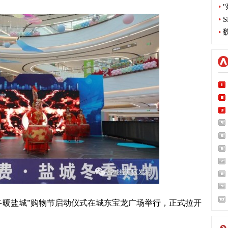
•
"
•
S
•
魏
·冬暖盐城”购物节启动仪式在城东宝龙广场举行，正式拉开