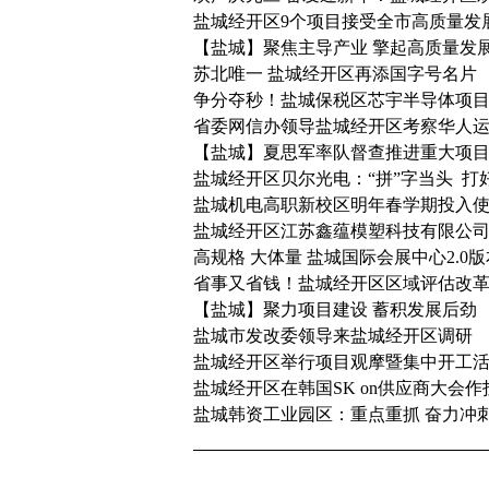
盐城经开区9个项目接受全市高质量发展
【盐城】聚焦主导产业 擎起高质量发展
苏北唯一 盐城经开区再添国字号名片
争分夺秒！盐城保税区芯宇半导体项目
省委网信办领导盐城经开区考察华人
【盐城】夏思军率队督查推进重大项
盐城经开区贝尔光电：“拼”字当头 打
盐城机电高职新校区明年春学期投入
盐城经开区江苏鑫蕴模塑科技有限公
高规格 大体量 盐城国际会展中心2.0版
省事又省钱！盐城经开区区域评估改
【盐城】聚力项目建设 蓄积发展后劲
盐城市发改委领导来盐城经开区调研
盐城经开区举行项目观摩暨集中开工
盐城经开区在韩国SK on供应商大会
盐城韩资工业园区：重点重抓 奋力冲