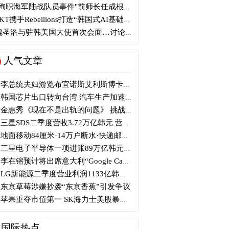
殉职海军陆战队员事件"前师长任成根被判3年
KT携手Rebellions打造“韩国式AI基础设施”
圣洛与驻韩美国大使首次会面…讨论韩美关系
人气文章
李总统夫妇游览布宜诺斯艾利斯博卡区后启程赴德
韩国芯片出口转向台湾 汽车生产加速本地化美国
金惠秀《现在不是出轨的问题》 挑战黑色幽默
三星SDS二季度营收3.72万亿韩元 营业利润2318亿韩元
地面移动84厘米·14万户断水·快递邮政停摆...熊本陷入瘫痪
三星电子半导体一项进账89万亿韩元....刷新最高季度业绩
李在镕预计将出席意大利“Google Camp” 加快AI合作
LG新能源二季度营业利润1133亿韩元 同比下降77%
东京草莓涉嫌抄袭“东京香蕉”引发争议
苹果重夺市值第一 SK海力士美股暴跌...AI与中国扩产加剧芯片变数
国际热点