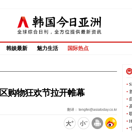
韩娱最新
魅力生活
国际热点
•
S
开区购物狂欢节拉开帷幕
•
首
•
自
•
高
翻译： tengfei@asiatoday.co.kr
•
联
•
H
•
"