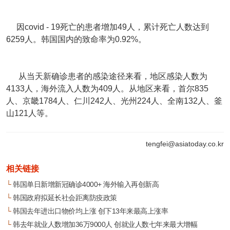
因covid - 19死亡的患者增加49人，累计死亡人数达到
6259人。韩国国内的致命率为0.92%。
从当天新确诊患者的感染途径来看，地区感染人数为
4133人，海外流入人数为409人。从地区来看，首尔835
人、京畿1784人、仁川242人、光州224人、全南132人、釜
山121人等。
tengfei@asiatoday.co.kr
相关链接
└
韩国单日新增新冠确诊4000+ 海外输入再创新高
└
韩国政府拟延长社会距离防疫政策
└
韩国去年进出口物价均上涨 创下13年来最高上涨率
└
韩去年就业人数增加36万9000人 创就业人数七年来最大增幅