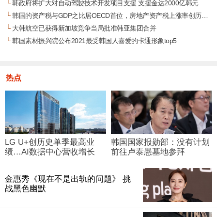
└
韩政府将扩大对自动驾驶技术开发项目支援 支援金达2000亿韩元
└
韩国的资产税与GDP之比居OECD首位，房地产资产税上涨率创历史新高
└
大韩航空已获得新加坡竞争当局批准韩亚集团合并
└
韩国素材振兴院公布2021最受韩国人喜爱的卡通形象top5
热点
LG U+创历史单季最高业
韩国国家报勋部：没有计划
绩…AI数据中心营收增长
前往卢泰愚墓地参拜
29%
金惠秀《现在不是出轨的问题》 挑
战黑色幽默