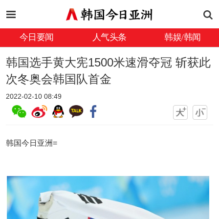
今日要闻
人气头条
韩娱/韩闻
韩国选手黄大宪1500米速滑夺冠 斩获此
次冬奥会韩国队首金
2022-02-10 08:49
韩国今日亚洲=