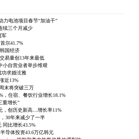
h动力电池项目春节“加油干”
，连续三个月减少
榜冠军
尔41.7%
的韩国经济
屋交易量创13年来最低
 中小自营业者举步维艰
成功求婚泫雅
涨近13%
本周末将突破三万
%，住宿、餐饮行业增长18.1%
三重增长”
元，创历史新高…增长率11%
，30年来减少了一半
 同比增长43.5%
 半导体投资43.6万亿韩元