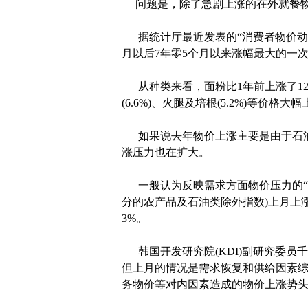
问题是，除了急剧上涨的在外就餐物
据统计厅最近发表的“消费者物价动向”
月以后7年零5个月以来涨幅最大的一
从种类来看，面粉比1年前上涨了12.1%，面
(6.6%)、火腿及培根(5.2%)等价格大
如果说去年物价上涨主要是由于石油
涨压力也在扩大。
一般认为反映需求方面物价压力的“根
分的农产品及石油类除外指数)上月上涨了
3%。
韩国开发研究院(KDI)副研究委员
但上月的情况是需求恢复和供给因素综
务物价等对内因素造成的物价上涨势头