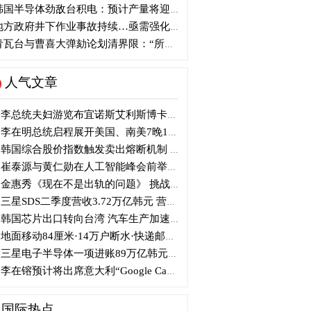
国半导体劲敌台积电：预计产量将迎爆发式增长
方政府井下作业事故持续…亟需强化安全管理措施
瓦台与曹喜大弹劾论划清界限：“所谓认同并非事实”
人气文章
李总统夫妇游览布宜诺斯艾利斯博卡区后启程赴德
李在明总统启程展开美国、南美7晚11天访问
韩国综合股价指数触发卖出熔断机制 半导体股领跌
崔泰源与黄仁勋在人工智能峰会前举行晚宴会谈
金惠秀《现在不是出轨的问题》 挑战黑色幽默
三星SDS二季度营收3.72万亿韩元 营业利润2318亿韩元
韩国芯片出口转向台湾 汽车生产加速本地化美国
地面移动84厘米·14万户断水·快递邮政停摆...熊本陷入瘫痪
三星电子半导体一项进账89万亿韩元....刷新最高季度业绩
李在镕预计将出席意大利“Google Camp” 加快AI合作
国际热点