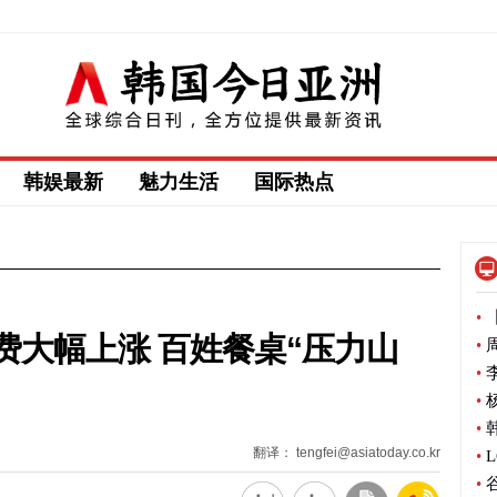
韩娱最新
魅力生活
国际热点
•
【
费大幅上涨 百姓餐桌“压力山
•
周
•
李
•
杨
•
韩
翻译： tengfei@asiatoday.co.kr
•
L
•
谷