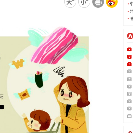
•
韩
•
地
•
青