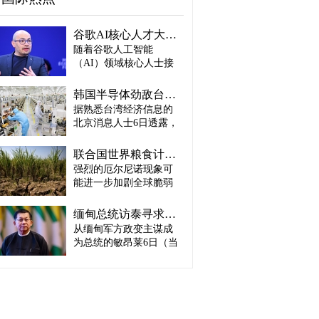
谷歌AI核心人才大量离职...Alphabet大规模调整管理层
随着谷歌人工智能
（AI）领域核心人士接
连离职，母公司Alphabet
启动大规模领导层调
韩国半导体劲敌台积电：预计产量将迎爆发式增长
整。据路透社、彭博社
据熟悉台湾经济信息的
等主要外媒5日（当地时
北京消息人士6日透露，
间）报道。 据外媒报
预计台积电取得这一生
道，实际上主导谷歌AI
产成绩，主要得益于英
战略设计的高级科学家
联合国世界粮食计划署：饥饿人口将增加4900万人
伟达、AMD、博通等主
杰夫·迪恩结束27年谷歌
强烈的厄尔尼诺现象可
要客户强劲的订单需
职业生涯，与桑杰·格马
能进一步加剧全球脆弱
求。因此，台积电预计
瓦特、奥里奥尔·维尼亚
地区粮食危机的担忧正
将加快工厂建设，以满
斯、郭玉乐等人共同创
在升温。 据路透社报
足不断增长的市场需
缅甸总统访泰寻求合法性…泰国谋求“重新接触”
办了新兴初创企业
道，联合国世界粮食计
求。 实际上，受人工智
从缅甸军方政变主谋成
“Discovery Loop”。 该公
划署（WFP）5日（当地
能（AI）和高性能计算
司以公益企业形式运
为总统的敏昂莱6日（当
时间）发布报告称，到
（HPC）需求强劲增长
营，致力于实现机器学
地时间）将对泰国进行
2027年发生“非常强烈”厄
推动，台积电正在扩大3
习、科学和工程领域的
正式访问。2021年政变
尔尼诺现象的概率为
纳米制程量产规模，并
自动化。谷歌则将通过
后一直被排除在东盟
81%，届时可能有约4900
开始将部分5纳米设备产
投资及提供云计算资源
（ASEAN）舞台之外的
万人新增陷入严重粮食
线改造为3纳米产线。消
等方式与其开展合作。
敏昂莱正在寻求国际社
不安全状态。与目前面
息人士预测，随着台积