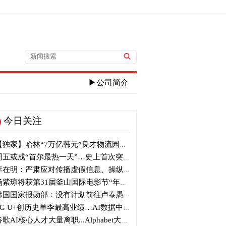
▶公司简介
今日关注
独家】哈林“7万亿韩元”良才物流园区建筑审议复审再被“打回”
五或成“首尔最热一天”…史上首次突破40℃高温
在明：严肃应对传播虚假信息、操纵信息行为
紫琼将获第31届釜山国际电影节“年度亚洲电影人奖”
国国家报勋部：没有计划前往卢泰愚墓地参拜
G U+创历史单季最高业绩…AI数据中心营收增长29%
歌AI核心人才大量离职...Alphabet大规模调整管理层