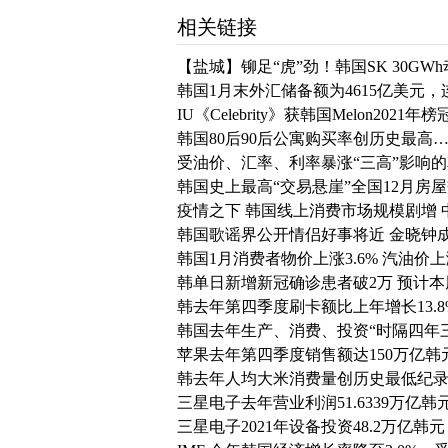
相关链接
【盐城】铆足“虎”劲！韩国SK 30GW
韩国1月末外汇储备额为4615亿美元
IU《Celebrity》获韩国Melon2021年
韩国80后90后公寓购买率创历史最高…首
受油价、汇率、利率暴涨“三高”影响
韩国史上最高“交易悬崖”全国12月房
疫情之下 韩国线上消费市场规模剧增
韩国歌谣界公开情侣好事将近 金晓钟
韩国1月消费者物价上涨3.6% 汽油价上
韩单日新增新冠确诊患者破2万 预计
韩去年第四季度刷卡额比上年增长13.8
韩国去年生产、消费、投资“时隔四年
苹果去年第四季度销售额达150万亿韩
韩去年人均大米消费量创历史最低纪录
三星电子去年营业利润51.6339万亿韩元
三星电子2021年设备投资48.2万亿韩元