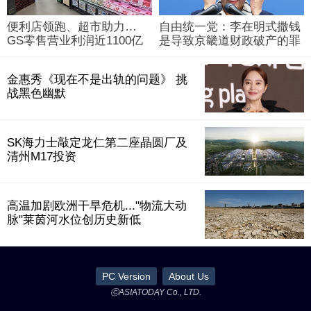
便利店领跑、超市助力…
自由统一党：李在明式撒钱
GS零售营业利润近1100亿
是导致京畿道财政破产的罪
韩元
魁祸首
金惠秀《现在不是出轨的问题》 挑
战黑色幽默
SK海力士敲定龙仁第二座晶圆厂及
清州M17投资
高温加剧欧洲干旱危机..."物流大动
脉"莱茵河水位创历史新低
PC Version
About Us
ⓒASIATODAY Co., LTD.