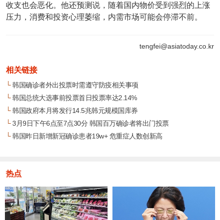
收支也会恶化。他还预测说，随着国内物价受到强烈的上涨
压力，消费和投资心理萎缩，内需市场可能会停滞不前。
tengfei@asiatoday.co.kr
相关链接
└
韩国确诊者外出投票时需遵守防疫相关事项
└
韩国总统大选事前投票首日投票率达2.14%
└
韩国政府本月将发行14.5兆韩元规模国库券
└
3月9日下午6点至7点30分 韩国百万确诊者将出门投票
└
韩国昨日新增新冠确诊患者19w+ 危重症人数创新高
热点