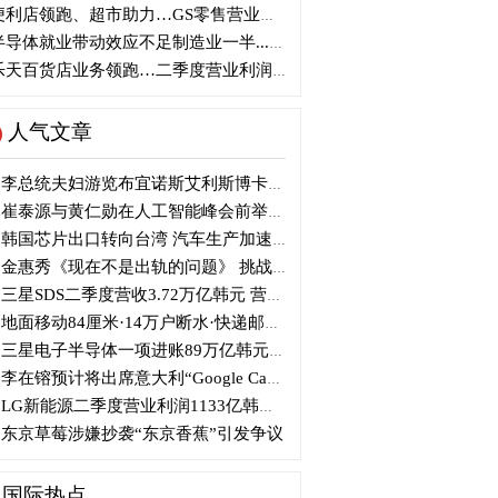
利店领跑、超市助力…GS零售营业利润近1100亿韩元
导体就业带动效应不足制造业一半...就业增加仅10万人
天百货店业务领跑…二季度营业利润大增121%
人气文章
李总统夫妇游览布宜诺斯艾利斯博卡区后启程赴德
崔泰源与黄仁勋在人工智能峰会前举行晚宴会谈
韩国芯片出口转向台湾 汽车生产加速本地化美国
金惠秀《现在不是出轨的问题》 挑战黑色幽默
三星SDS二季度营收3.72万亿韩元 营业利润2318亿韩元
地面移动84厘米·14万户断水·快递邮政停摆...熊本陷入瘫痪
三星电子半导体一项进账89万亿韩元....刷新最高季度业绩
李在镕预计将出席意大利“Google Camp” 加快AI合作
LG新能源二季度营业利润1133亿韩元 同比下降77%
东京草莓涉嫌抄袭“东京香蕉”引发争议
国际热点