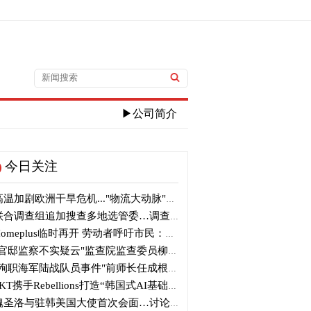
▶公司简介
今日关注
温加剧欧洲干旱危机..."物流大动脉"莱茵河水位创历史新低
合调查组追加搜查多地选管委…调查“篡改统计数据”事件
omeplus临时再开 劳动者呼吁市民：请多光临
官邸监察不实疑云"监查院监查委员柳炳浩被批捕起诉
殉职海军陆战队员事件"前师长任成根被判3年
KT携手Rebellions打造“韩国式AI基础设施”
圣洛与驻韩美国大使首次会面…讨论韩美关系