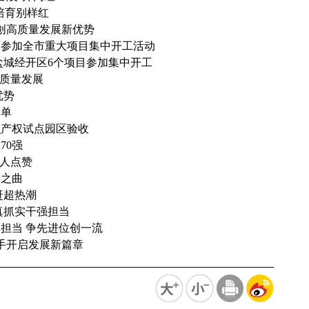
培育别样红
增创高质量发展新优势
目参加全市重大项目集中开工活动
盐城经开区6个项目参加集中开工
高质量发展
优势
清单
识产权试点园区验收
70强
友人点赞
春之曲
赶超热潮
真抓实干强担当
担当 争先进位创一流
携手开启发展新篇章