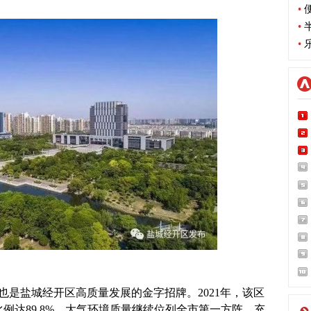
•
便
•
半
•
乐
盐城经开区高质量发展的金字招牌。2021年，该区
天数比例达89.8%，大气环境质量继续位列全市第一方阵，充