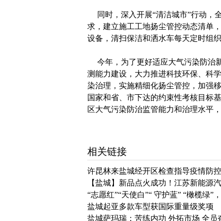
同时，深入开展“清洁城市”行动，全
求，建立施工工地扬尘管控动态清单，
设备，清扫保洁和洒水车每天定时组
今年，为了更好适应大气污染防治新
测能力建设，大力推进科技环保、科学
染治理，实施精细化扬尘管控，加强移
国家和省、市下达的约束性考核目标
区大气污染防治监管能力和治理水平，
相关链接
许昆林来盐城经开区检查指导疫情防
【盐城】新品点火成功！江苏新能源
“志愿红”“天使白”“ 守护蓝” “橄榄绿
盐城起亚多款车型获国际重量级奖项
盐城萨玛瑞：苦练内功 外拓市场 全员