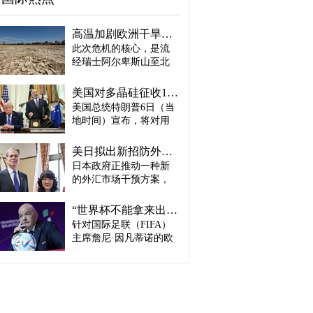
高温加剧欧洲干旱危机..."物流大动脉"莱茵河水位创历史新低
此次危机的核心，是流
经瑞士阿尔卑斯山至北
海、横贯6国的莱茵河
——这条支撑欧洲全域
美国对多晶硅征收15%关税…遏制中国供应链
贸易与产业的核心水
美国总统特朗普6日（当
路，每年经此运输的船
地时间）宣布，将对用
只与货物达数千艘、数
于半导体和太阳能电池
百万吨。 本周莱茵河水
板的核心材料多晶硅产
位已跌至1880年开始官
美日拟出新招防外汇干预“弹药耗尽”：不卖美债 借美元买入日元
品征收15%关税，并设定
方观测以来的最低水
日本政府正推动一种新
最低价格。 据《华尔街
平，由此导致供应链受
的外汇市场干预方案，
日报》（WSJ）等媒体报
阻、运输成本上涨，部
即不出售所持美国国
道，特朗普当天在美国
分企业已在检讨削减产
债，而是从美国联邦储
华盛顿特区白宫签署公
“世界杯不能拿来出售”…欧洲足坛向因凡蒂诺亮剑
量。 在莱茵河流经的德
备委员会（Fed·美联储）
告，对太阳能相关材料
针对国际足联（FIFA）
国杜伊斯堡，河流部分
借入美元，再买入日
及设备进口产品征收15%
河段水深已浅至约1.2
主席詹尼·因凡蒂诺的欧
元。此举既可打乱投机
关税。 该措施将于12月4
米，大型船舶所载货物
洲足坛反弹，已从要求
势力对日本干预资金即
日起生效，承诺在美国
不得不转移至小型船
撤回政策升级为一场撼
将耗尽的预期，也能让
建设制造设施的企业可
只、铁路或卡车运输。
动FIFA权力结构的斗
美国避免因日本抛售美
以申请关税豁免。 此
部分船只为确保安全航
争。尽管因凡蒂诺已放
债而导致利率上升。若
外，美国还将设定太阳
行，甚至卸下了多达三
弃将世界杯等FIFA重大
日元转强，将有利于韩
能组件最低价格，禁止