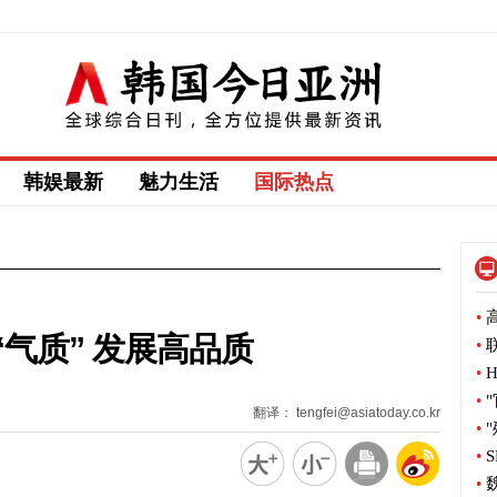
韩娱最新
魅力生活
国际热点
•
高
气质” 发展高品质
•
联
•
H
•
"
翻译： tengfei@asiatoday.co.kr
•
"
•
S
•
魏