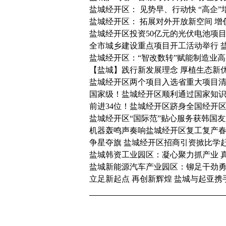
盐城经开区： 见势早、行动快 “高企”
盐城经开区： 拓展对外开放新空间 
盐城经开区投资50亿元的光伏电池项
全市城乡建设重点项目开工活动举行 
盐城经开区：“智改数转”赋能制造业
【盐城】践行新发展理念 厚植生态新
盐城经开区两个项目入选省重大项目
国家级！盐城经开区顺利通过国家知
前进34位！盐城经开区跻身全国经开区
盐城经开区“国际范”贴心服务获韩国
机器轰鸣声奏响盐城经开区复工复产
争星夺旗 盐城经开区招商引资掀比学
盐城韩资工业园区：凝心聚力抓产业 
盐城新能源汽车产业园区：铆足干劲勇
立足新起点 再创新辉煌 盐城与起亚