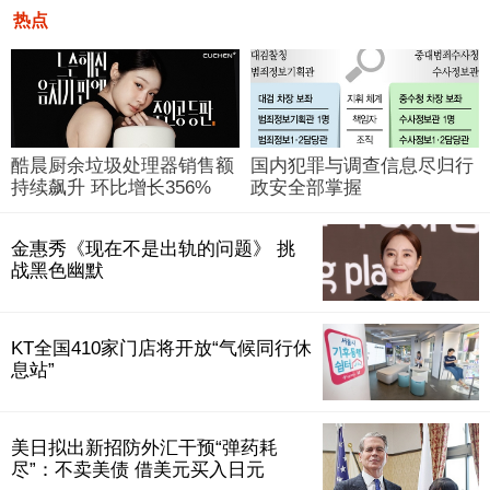
热点
酷晨厨余垃圾处理器销售额
国内犯罪与调查信息尽归行
持续飙升 环比增长356%
政安全部掌握
金惠秀《现在不是出轨的问题》 挑
战黑色幽默
KT全国410家门店将开放“气候同行休
息站”
美日拟出新招防外汇干预“弹药耗
尽”：不卖美债 借美元买入日元