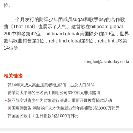
位。
上个月发行的防弹少年团成员sugar和歌手psy的合作歌
曲《That That》也展示了人气。这首歌在billboard global
200中排名第42位，billboard global(美国除外)第19位，世界
数码歌曲销售第1位，relic find global第9位，relic fint US第
14位等。
tengfei@asiatoday.co.kr
相关链接
└
韩14年来成人高血压患者增加2倍…占总人口31%
└
爱茉莉太平洋的三名员工挪用公司30亿韩元非法赌博
└
韩亚航空以青少年为对象进行演讲…重新开展教育捐赠活动
└
美国雇佣警告 朝鲜的IT人才伪装就业每年能赚取3亿8000万韩元
└
韩国国民歌手IU生日捐款2亿1000万韩元