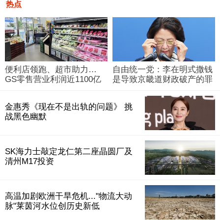
热点
便利店领跑、超市助力…
自由统一党：李在明式撒钱
GS零售营业利润近1100亿
是导致京畿道财政破产的罪
韩元
魁祸首
金惠秀《现在不是出轨的问题》 挑
战黑色幽默
SK海力士敲定龙仁第二座晶圆厂及
清州M17投资
高温加剧欧洲干旱危机..."物流大动
脉"莱茵河水位创历史新低