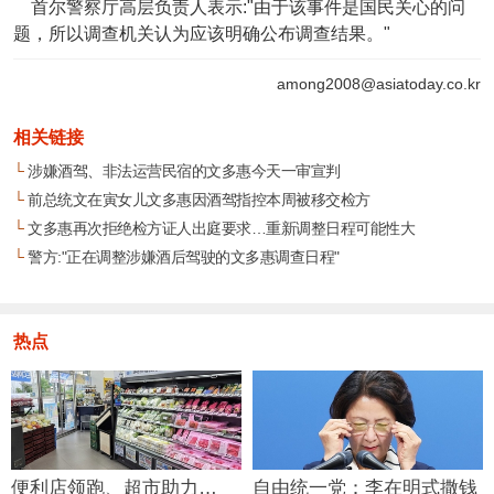
首尔警察厅高层负责人表示:"由于该事件是国民关心的问
题，所以调查机关认为应该明确公布调查结果。"
among2008@asiatoday.co.kr
相关链接
└
涉嫌酒驾、非法运营民宿的文多惠今天一审宣判
└
前总统文在寅女儿文多惠因酒驾指控本周被移交检方
└
文多惠再次拒绝检方证人出庭要求…重新调整日程可能性大
└
警方:"正在调整涉嫌酒后驾驶的文多惠调查日程"
热点
便利店领跑、超市助力…
自由统一党：李在明式撒钱