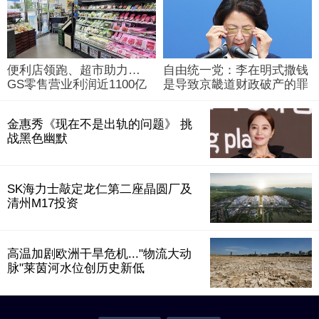
便利店领跑、超市助力…
自由统一党：李在明式撒钱
GS零售营业利润近1100亿
是导致京畿道财政破产的罪
韩元
魁祸首
金惠秀《现在不是出轨的问题》 挑
战黑色幽默
SK海力士敲定龙仁第二座晶圆厂及
清州M17投资
高温加剧欧洲干旱危机..."物流大动
脉"莱茵河水位创历史新低