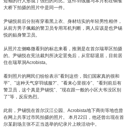
短袖的行人形成了强烈的对比。这件羽绒服与本月初在铜雀
大桥下拍摄的照片中是同一件。
尹锡悦前后分别有穿着黑上衣、身材结实的年轻男性相伴，
从前方男子佩戴的警卫员专用耳机判断，两人应该是也尹锡
悦的贴身警卫员。
从照片左侧略微看到的标志来看，推测是在首尔瑞草区拍摄
的。尹锡悦在宪法裁判所决定罢免后，从官邸退居，目前居
住在瑞草洞Acrobista。
看到照片的网民们纷纷表示"看到这些，我们国家真的很和
平"、"这种天气穿羽绒服?"、"看来心里很冷"、"看到前后有
警卫员，这个真是尹锡悦"、"现在跟一般的小区大爷没区别
了"等，反应热烈。
此前，尹锡悦在首尔汉江公园、Acrobista地下商街等地也曾
在网上共享过市民拍摄的照片。 本月22日，他还曾出现在首
尔某剧场主张不正当选举的纪录片上映活动中。