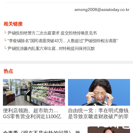
among2008@asiatoday.co.kr
相关链接
└
尹锡悦拒绝警方二次出庭要求 提交拒绝传唤意见书
└
"李俊锡除名"国民请愿突破43万... 人数超过"尹锡悦特检法请愿"
└
尹锡悦涉嫌内乱案六审出庭...对特检提问保持沉默
热点
便利店领跑、超市助力…
自由统一党：李在明式撒钱
GS零售营业利润近1100亿
是导致京畿道财政破产的罪
韩元
魁祸首