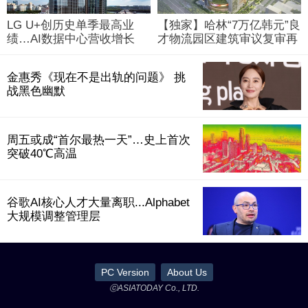
LG U+创历史单季最高业
【独家】哈林“7万亿韩元”良
绩…AI数据中心营收增长
才物流园区建筑审议复审再
29%
被“打回”
金惠秀《现在不是出轨的问题》 挑
战黑色幽默
周五或成“首尔最热一天”…史上首次
突破40℃高温
谷歌AI核心人才大量离职...Alphabet
大规模调整管理层
PC Version
About Us
ⓒASIATODAY Co., LTD.