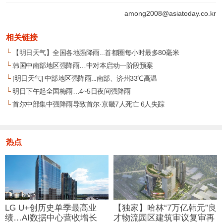
among2008@asiatoday.co.kr
相关链接
└
【明日天气】全国各地强降雨...首都圈每小时最多80毫米
└
韩国中南部地区强降雨…中对本启动一阶段预案
└
[明日天气] 中部地区强降雨...南部、济州33℃高温
└
明日下午起全国梅雨…4~5日夜间强降雨
└
首尔中部集中强降雨导致首尔·京畿7人死亡 6人失踪
热点
LG U+创历史单季最高业
【独家】哈林“7万亿韩元”良
绩…AI数据中心营收增长
才物流园区建筑审议复审再