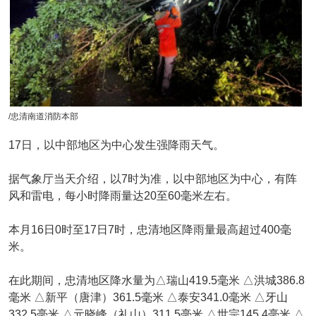
/忠清南道消防本部
17日，以中部地区为中心发生强降雨天气。
据气象厅当天介绍，以7时为准，以中部地区为中心，有阵
风和雷电，每小时降雨量达20至60毫米左右。
本月16日0时至17日7时，忠清地区降雨量最高超过400毫
米。
在此期间，忠清地区降水量为△瑞山419.5毫米 △洪城386.8
毫米 △新平（唐津）361.5毫米 △泰安341.0毫米 △牙山
332.5毫米 △元晓峰（礼山）311.5毫米 △世宗145.4毫米 △