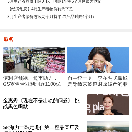
└
5月生产者物价下降0.4%...时隔1年零6个月创最大跌幅
└
【经济动态】4月生产者物价转为下跌
└
3月生产者物价连续两个月持平 农产品时隔4个月↓
热点
便利店领跑、超市助力…
自由统一党：李在明式撒钱
GS零售营业利润近1100亿
是导致京畿道财政破产的罪
韩元
魁祸首
金惠秀《现在不是出轨的问题》 挑
战黑色幽默
SK海力士敲定龙仁第二座晶圆厂及