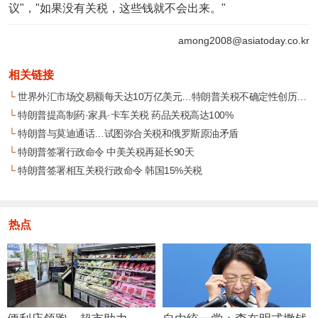
议"，"如果没有关税，这些钱就不会出来。"
among2008@asiatoday.co.kr
相关链接
└
世界外汇市场交易额每天达10万亿美元…特朗普关税不确定性创历史新高
└
特朗普提高制药·家具·卡车关税 药品关税高达100%
└
特朗普与莫迪通话…试图弥合关税和俄罗斯原油矛盾
└
特朗普签署行政命令 中美关税再延长90天
└
特朗普签署相互关税行政命令 韩国15%关税
热点