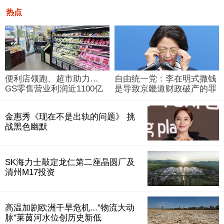
热点
便利店领跑、超市助力…
自由统一党：李在明式撒钱
GS零售营业利润近1100亿
是导致京畿道财政破产的罪
韩元
魁祸首
金惠秀《现在不是出轨的问题》 挑
战黑色幽默
SK海力士敲定龙仁第二座晶圆厂及
清州M17投资
高温加剧欧洲干旱危机..."物流大动
脉"莱茵河水位创历史新低