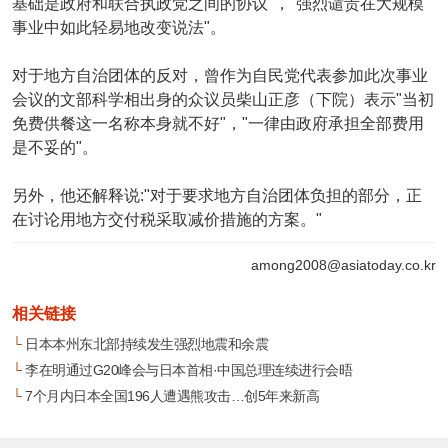
基础是政府和联合执政党之间的协议"，"强烈谴责在大规模
事业中如此轻易地改变说法"。
对于地方自治团体的反对，曾作为自民党代表参加此次事业
会议的文部科学相出身的众议员柴山正彦（下院）表示"当初
免费供餐这一名称本身就不好"，"一律由政府承担全部费用
是不妥的"。
另外，他还解释说:"对于要求地方自治团体负担的部分，正
在讨论用地方交付税采取减价措施的方案。"
among2008@asiatoday.co.kr
相关链接
└
日本本州东北部持续发生强烈地震和余震
└
李在明通过G20峰会与日本首相·中国总理连续进行会晤
└
7个月内日本全国196人遭遇熊攻击…创5年来新高