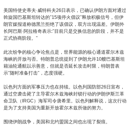
美国特使史蒂夫·威特科夫26日表示，已确认伊朗方面对通过
斡旋国巴基斯坦转达的"15项停火倡议"释放积极信号，但伊
朗官媒报道称德黑兰拒绝了该倡议，双方出现温差。伊朗外
长阿巴斯·阿拉格奇表示:"目前只是交换信息的阶段，并不是
正式协商阶段。"
此次纷争的核心争论焦点是，世界能源的核心通道霍尔木兹
海峡的开放与否。特朗普总统提到了伊朗允许10艘巴基斯坦
籍油轮通航以示善意，但就是否延长攻击时限，特朗普表
示"随时准备打击"，态度强硬。
以色列方面的军事压力也在持续。以色列国防部26日宣布，
通过空袭击毙了主导霍尔木兹海峡封锁行动的伊朗伊斯兰革
命卫队（IRGC）海军司令唐希里。以色列解释说，这次行动
是为了支持美国为重新开放霍尔木兹所做的努力。
围绕伊朗战争，美国和北约盟国之间也出现了裂痕。