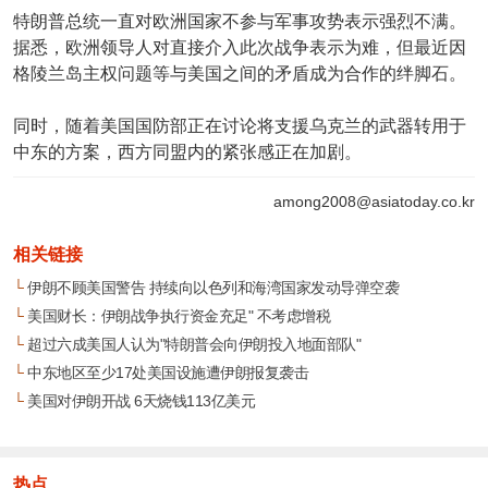
特朗普总统一直对欧洲国家不参与军事攻势表示强烈不满。
据悉，欧洲领导人对直接介入此次战争表示为难，但最近因
格陵兰岛主权问题等与美国之间的矛盾成为合作的绊脚石。
同时，随着美国国防部正在讨论将支援乌克兰的武器转用于
中东的方案，西方同盟内的紧张感正在加剧。
among2008@asiatoday.co.kr
相关链接
└
伊朗不顾美国警告 持续向以色列和海湾国家发动导弹空袭
└
美国财长：伊朗战争执行资金充足" 不考虑增税
└
超过六成美国人认为"特朗普会向伊朗投入地面部队"
└
中东地区至少17处美国设施遭伊朗报复袭击
└
美国对伊朗开战 6天烧钱113亿美元
热点