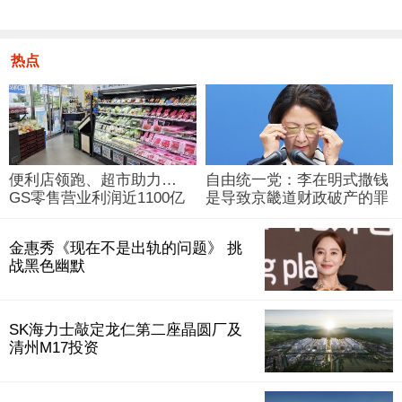
热点
便利店领跑、超市助力…
自由统一党：李在明式撒钱
GS零售营业利润近1100亿
是导致京畿道财政破产的罪
韩元
魁祸首
金惠秀《现在不是出轨的问题》 挑
战黑色幽默
SK海力士敲定龙仁第二座晶圆厂及
清州M17投资