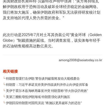
美国财政部长斯科特·贝森特在声明中强调：“美方将持续瓦
解伊朗政权用于恐怖活动及破坏全球经济稳定的金融网络。
我们将加大施压，确保伊朗政府和军队无法获得研发核计划
及支持地区代理人势力所需的资金。”
此次行动是2025年7月对土耳其伪装公司“黄金环球（Golden
Globe）”制裁措施的延续。当时调查发现，该实体每年经手
的石油销售规模高达数亿美元。
among2008@asiatoday.co.kr
相关链接
└
特朗普暂缓打击伊朗 警告谈判破裂将发动大规模袭击
└
特朗普：习近平承诺支持美伊停战谈判并停止向伊提供军备
└
美伊于霍尔木兹海峡再爆发冲突 特朗普称“停火协议仍有效”
└
美第三艘航母抵伊朗海域 特朗普强化谈判施压
└
伊朗回应特朗普对国民演说 "将施以更具破坏力的还击"