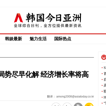
韩娱最新
魅力生活
国际热点
•
S
局势尽早化解 经济增长率将高
•
首
•
自
•
高
•
联
翻译： among2008@asiatoday.co.kr
•
H
•
"