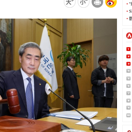
•
"
•
S
•
魏