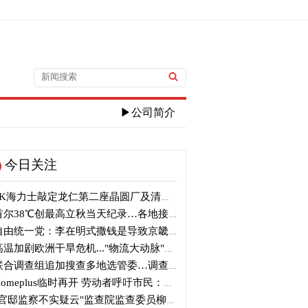
▶公司简介
今日关注
K海力士敲定龙仁第二座晶圆厂及清州M17投资
尔38℃创最高立秋当天纪录…各地接连刷新高温纪录
由统一党：李在明式撒钱是导致京畿道财政破产的罪魁祸首
温加剧欧洲干旱危机..."物流大动脉"莱茵河水位创历史新低
合调查组追加搜查多地选管委…调查“篡改统计数据”事件
omeplus临时再开 劳动者呼吁市民：请多光临
官邸监察不实疑云"监查院监查委员柳炳浩被批捕起诉