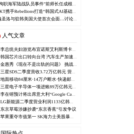
殉职海军陆战队员事件"前师长任成根被判3年
KT携手Rebellions打造“韩国式AI基础设施”
圣洛与驻韩美国大使首次会面…讨论韩美关系
人气文章
李总统夫妇游览布宜诺斯艾利斯博卡区后启程赴德
韩国芯片出口转向台湾 汽车生产加速本地化美国
金惠秀《现在不是出轨的问题》 挑战黑色幽默
三星SDS二季度营收3.72万亿韩元 营业利润2318亿韩元
地面移动84厘米·14万户断水·快递邮政停摆...熊本陷入瘫痪
三星电子半导体一项进账89万亿韩元....刷新最高季度业绩
李在镕预计将出席意大利“Google Camp” 加快AI合作
LG新能源二季度营业利润1133亿韩元 同比下降77%
东京草莓涉嫌抄袭“东京香蕉”引发争议
苹果重夺市值第一 SK海力士美股暴跌...AI与中国扩产加剧芯片变数
国际热点