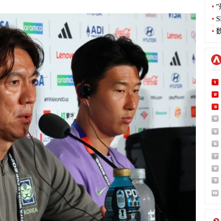
•
"
•
S
•
魏