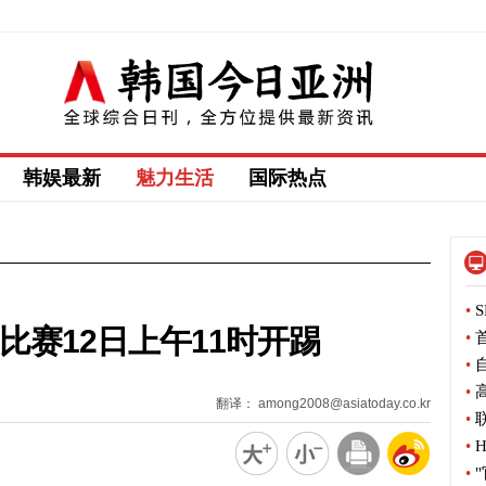
韩娱最新
魅力生活
国际热点
•
S
比赛12日上午11时开踢
•
首
•
自
•
高
翻译： among2008@asiatoday.co.kr
•
联
•
H
•
"