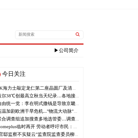
▶公司简介
今日关注
K海力士敲定龙仁第二座晶圆厂及清州M17投资
尔38℃创最高立秋当天纪录…各地接连刷新高温纪录
由统一党：李在明式撒钱是导致京畿道财政破产的罪魁祸首
温加剧欧洲干旱危机..."物流大动脉"莱茵河水位创历史新低
合调查组追加搜查多地选管委…调查“篡改统计数据”事件
omeplus临时再开 劳动者呼吁市民：请多光临
官邸监察不实疑云"监查院监查委员柳炳浩被批捕起诉