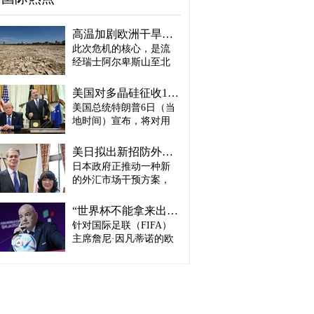
高温加剧欧洲干旱危机..."物流大动脉"莱茵河水位创历史新低
此次危机的核心，是流
经瑞士阿尔卑斯山至北
海、横贯6国的莱茵河
——这条支撑欧洲全域
美国对多晶硅征收15%关税…遏制中国供应链
贸易与产业的核心水
美国总统特朗普6日（当
路，每年经此运输的船
地时间）宣布，将对用
只与货物达数千艘、数
于半导体和太阳能电池
百万吨。 本周莱茵河水
板的核心材料多晶硅产
位已跌至1880年开始官
美日拟出新招防外汇干预“弹药耗尽”：不卖美债 借美元买入日元
品征收15%关税，并设定
方观测以来的最低水
日本政府正推动一种新
最低价格。 据《华尔街
平，由此导致供应链受
的外汇市场干预方案，
日报》（WSJ）等媒体报
阻、运输成本上涨，部
即不出售所持美国国
道，特朗普当天在美国
分企业已在检讨削减产
债，而是从美国联邦储
华盛顿特区白宫签署公
“世界杯不能拿来出售”…欧洲足坛向因凡蒂诺亮剑
量。 在莱茵河流经的德
备委员会（Fed·美联储）
告，对太阳能相关材料
针对国际足联（FIFA）
国杜伊斯堡，河流部分
借入美元，再买入日
及设备进口产品征收15%
河段水深已浅至约1.2
主席詹尼·因凡蒂诺的欧
元。此举既可打乱投机
关税。 该措施将于12月4
米，大型船舶所载货物
洲足坛反弹，已从要求
势力对日本干预资金即
日起生效，承诺在美国
不得不转移至小型船
撤回政策升级为一场撼
将耗尽的预期，也能让
建设制造设施的企业可
只、铁路或卡车运输。
动FIFA权力结构的斗
美国避免因日本抛售美
以申请关税豁免。 此
部分船只为确保安全航
争。尽管因凡蒂诺已放
债而导致利率上升。若
外，美国还将设定太阳
行，甚至卸下了多达三
弃将世界杯等FIFA重大
日元转强，将有利于韩
能组件最低价格，禁止