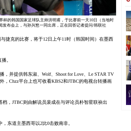
美世界杯的韩国国家足球队主帅洪明甫，于比赛前一天10日（当地时
闻发布会上，与孙兴慜一同出席，正在回答记者提问/韩联社
轮韩国与捷克的比赛，将于12日上午11时（韩国时间）在墨西
行直播。
并提供韩东淑、Wolf、Shoot for Love、Le STAR TV
，Chzz平台上也可收看KBS2和JTBC的电视台转播画
搭档，JTBC则由解说员裴成在与评论员朴智星联袂出
中，东道主墨西哥以2比0击败南非。