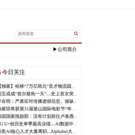
▶公司简介
今日关注
独家】哈林“7万亿韩元”良才物流园区建筑审议复审再被“打回”
五或成“首尔最热一天”…史上首次突破40℃高温
在明：严肃应对传播虚假信息、操纵信息行为
紫琼将获第31届釜山国际电影节“年度亚洲电影人奖”
国国家报勋部：没有计划前往卢泰愚墓地参拜
G U+创历史单季最高业绩…AI数据中心营收增长29%
歌AI核心人才大量离职...Alphabet大规模调整管理层