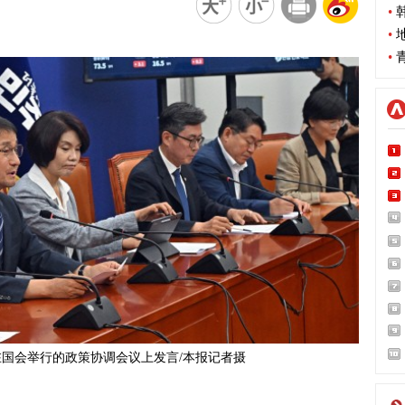
•
韩
•
地
•
青
在国会举行的政策协调会议上发言/本报记者摄