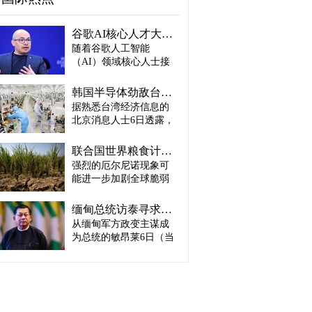
谷歌AI核心人才大量离职...Alphabet大规模调整管理层
随着谷歌人工智能
（AI）领域核心人士接
连离职，母公司Alphabet
启动大规模领导层调
韩国半导体劲敌台积电：预计产量将迎爆发式增长
整。据路透社、彭博社
据熟悉台湾经济信息的
等主要外媒5日（当地时
北京消息人士6日透露，
间）报道。 据外媒报
预计台积电取得这一生
道，实际上主导谷歌AI
产成绩，主要得益于英
战略设计的高级科学家
联合国世界粮食计划署：饥饿人口将增加4900万人
伟达、AMD、博通等主
杰夫·迪恩结束27年谷歌
强烈的厄尔尼诺现象可
要客户强劲的订单需
职业生涯，与桑杰·格马
能进一步加剧全球脆弱
求。因此，台积电预计
瓦特、奥里奥尔·维尼亚
地区粮食危机的担忧正
将加快工厂建设，以满
斯、郭玉乐等人共同创
在升温。 据路透社报
足不断增长的市场需
缅甸总统访泰寻求合法性…泰国谋求“重新接触”
办了新兴初创企业
道，联合国世界粮食计
求。 实际上，受人工智
从缅甸军方政变主谋成
“Discovery Loop”。 该公
划署（WFP）5日（当地
能（AI）和高性能计算
司以公益企业形式运
为总统的敏昂莱6日（当
时间）发布报告称，到
（HPC）需求强劲增长
营，致力于实现机器学
地时间）将对泰国进行
2027年发生“非常强烈”厄
推动，台积电正在扩大3
习、科学和工程领域的
正式访问。2021年政变
尔尼诺现象的概率为
纳米制程量产规模，并
自动化。谷歌则将通过
后一直被排除在东盟
81%，届时可能有约4900
开始将部分5纳米设备产
投资及提供云计算资源
（ASEAN）舞台之外的
万人新增陷入严重粮食
线改造为3纳米产线。消
等方式与其开展合作。
敏昂莱正在寻求国际社
不安全状态。与目前面
息人士预测，随着台积