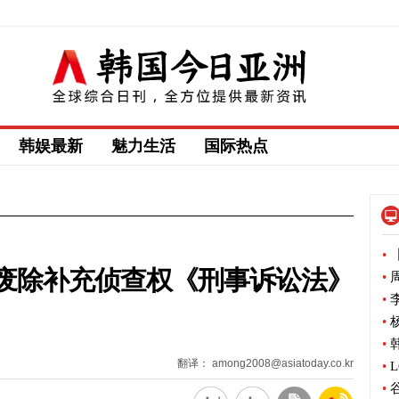
韩娱最新
魅力生活
国际热点
•
【
废除补充侦查权《刑事诉讼法》
•
周
•
李
•
杨
•
韩
翻译： among2008@asiatoday.co.kr
•
L
•
谷