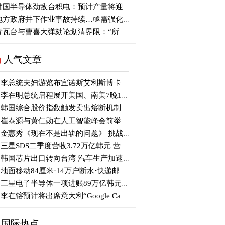
国半导体劲敌台积电：预计产量将迎爆发式增长
方政府井下作业事故持续…亟需强化安全管理措施
瓦台与曹喜大弹劾论划清界限：“所谓认同并非事实”
人气文章
李总统夫妇游览布宜诺斯艾利斯博卡区后启程赴德
李在明总统启程展开美国、南美7晚11天访问
韩国综合股价指数触发卖出熔断机制 半导体股领跌
崔泰源与黄仁勋在人工智能峰会前举行晚宴会谈
金惠秀《现在不是出轨的问题》 挑战黑色幽默
三星SDS二季度营收3.72万亿韩元 营业利润2318亿韩元
韩国芯片出口转向台湾 汽车生产加速本地化美国
地面移动84厘米·14万户断水·快递邮政停摆...熊本陷入瘫痪
三星电子半导体一项进账89万亿韩元....刷新最高季度业绩
李在镕预计将出席意大利“Google Camp” 加快AI合作
国际热点