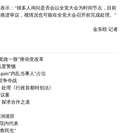
表示：“很多人询问是否会以全党大会为时间节点，目前
推进审议，视情况也可能在全党大会召开前完成处理。”
金东旼 记者
党政一致”推动党改革
高度警惕
gain“内乱当事人”占位
层争夺战
 处理《行政首都特别法》
策议案
 探求合作之道
盛润请辞
新院内代表
救民生"