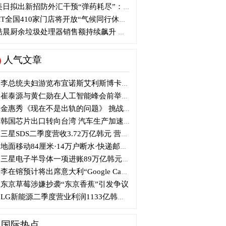
日拟出新招防外汇干预“弹药耗尽”：不卖美债 借美元买入日元
T全国410家门店将开放“气候同行休息站”
晨厨余垃圾处理器销售额持续飙升 环比增长356%
人气文章
李总统夫妇游览布宜诺斯艾利斯博卡区后启程赴德
崔泰源与黄仁勋在人工智能峰会前举行晚宴会谈
金惠秀《现在不是出轨的问题》 挑战黑色幽默
韩国芯片出口转向台湾 汽车生产加速本地化美国
三星SDS二季度营收3.72万亿韩元 营业利润2318亿韩元
地面移动84厘米·14万户断水·快递邮政停摆...熊本陷入瘫痪
三星电子半导体一项进账89万亿韩元....刷新最高季度业绩
李在镕预计将出席意大利“Google Camp” 加快AI合作
东京草莓涉嫌抄袭“东京香蕉”引发争议
LG新能源二季度营业利润1133亿韩元 同比下降77%
国际热点