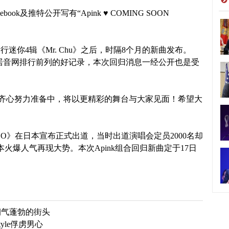
ebook及推特公开写有“
Apink ♥ COMING SOON
行迷你4辑《Mr. Chu》之后，时隔8个月的新曲发布。
间稳居音网排行前列的好记录，本次回归消息一经公开也是受
都在齐心努力准备中，将以更精彩的舞台与大家见面！希望大
NONO》在日本宣布正式出道，当时出道演唱会定员2000名却
本火爆人气再现大势。本次
Apink
组合回归新曲定于
17日
—朝气蓬勃的街头
yle俘虏男心