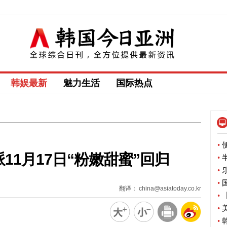
韩娱最新
魅力生活
国际热点
•
便
派11月17日“粉嫩甜蜜”回归
•
半
•
乐
•
国
翻译： china@asiatoday.co.kr
•
【
•
美
•
韩