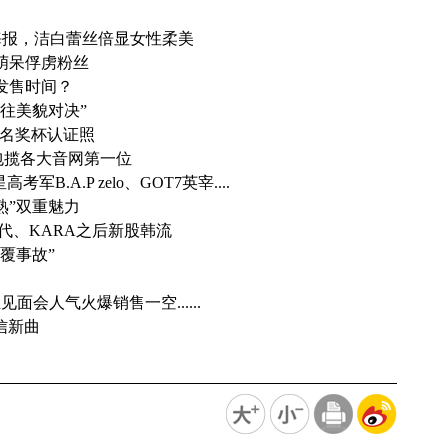
》个人海报，洁白蕾丝倍显女性柔美
拍萌呆俘虏粉丝
日发售时间？
以往美貌对决”
第一名奖杯认证照
公开包揽各大音网第一位
B.A.P zelo、GOT7英宰....
熟”双重魅力
时代、KARA之后新股韩流
倾覆事故”
见面会人气火爆销售一空......
孝信新曲