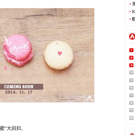
•
美
•
K
•
酷
甜蜜”大回归。