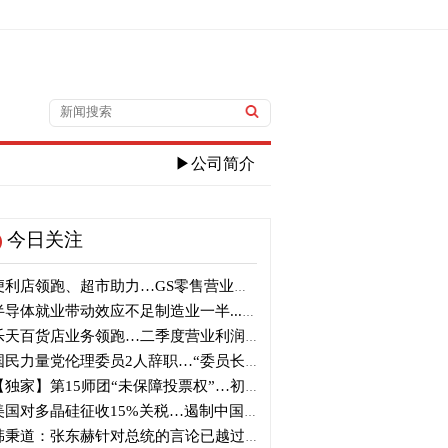
▶公司简介
今日关注
利店领跑、超市助力…GS零售营业利润近1100亿韩元
导体就业带动效应不足制造业一半...就业增加仅10万人
天百货店业务领跑…二季度营业利润大增121%
民力量党伦理委员2人辞职…“委员长也应辞职”
独家】第15师团“未保障投票权”…初级军官恐遭训斥“自行漏报”
国对多晶硅征收15%关税…遏制中国供应链
秉道：张东赫针对总统的言论已越过底线…恶意歪曲