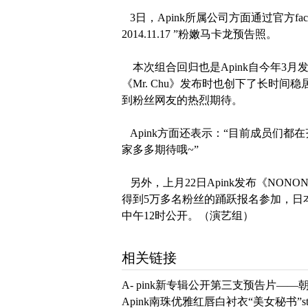
3日，
Apink
所属公司方面通过官方fac
2014.11.17 ”
粉嫩马卡龙预告照。
本次组合回归也是
Apink自
今年3月发
《Mr. Chu》发布时也创下了长时
到粉丝网友的热烈期待。
Apink方面还表示：“目前成员们
家多多期待哦~”
另外，上月22日
Apink发布《NO
得到5万多名粉丝的踊跃报名参加，日
中午12时公开。（演艺组）
相关链接
A- pink新专辑公开第三支预告片—
Apink南珠优雅红唇白衬衣“美女秘书”st