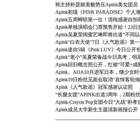
韩主持朴瑟姬美貌势压Apink美女团员
Apink初珑《PINK PARADISE
Apink五周蝉联第一位！清纯感谢自
Apink单独演唱会门票预售开始！23
Apink吴夏荣闺蜜艺琳即将出道“不同
Apink“白衣天使”7日《人气歌谣》
Apink迷你5辑《Pink LUV》今日
Apink“老小”吴夏荣备战今日高考，明星高考军
Apink回归概念照公开，红裙“可爱+成
Apink、AOA10月进军日本，继少女
Apink19日粉丝见面会取消“哀悼客轮
Apink《人气歌谣》冠军感谢认证照
“长腿女团”APINK出道3周年，2期粉丝
Apink-Crayon Pop女团今日“大战”朴
Apink成员大学新生主题清新画报公开