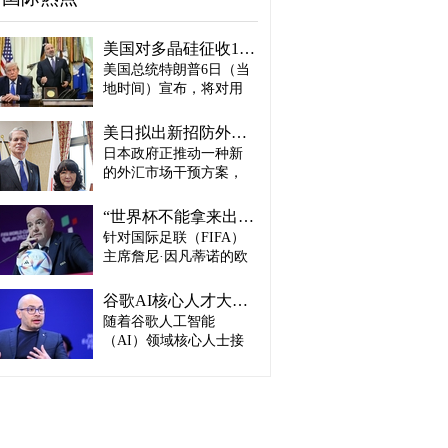
美国对多晶硅征收15%关税…遏制中国供应链
美国总统特朗普6日（当
地时间）宣布，将对用
于半导体和太阳能电池
板的核心材料多晶硅产
美日拟出新招防外汇干预“弹药耗尽”：不卖美债 借美元买入日元
品征收15%关税，并设定
日本政府正推动一种新
最低价格。 据《华尔街
的外汇市场干预方案，
日报》（WSJ）等媒体报
即不出售所持美国国
道，特朗普当天在美国
债，而是从美国联邦储
华盛顿特区白宫签署公
“世界杯不能拿来出售”…欧洲足坛向因凡蒂诺亮剑
备委员会（Fed·美联储）
告，对太阳能相关材料
针对国际足联（FIFA）
借入美元，再买入日
及设备进口产品征收15%
主席詹尼·因凡蒂诺的欧
元。此举既可打乱投机
关税。 该措施将于12月4
洲足坛反弹，已从要求
势力对日本干预资金即
日起生效，承诺在美国
撤回政策升级为一场撼
将耗尽的预期，也能让
谷歌AI核心人才大量离职...Alphabet大规模调整管理层
建设制造设施的企业可
动FIFA权力结构的斗
美国避免因日本抛售美
随着谷歌人工智能
以申请关税豁免。 此
争。尽管因凡蒂诺已放
债而导致利率上升。若
外，美国还将设定太阳
（AI）领域核心人士接
弃将世界杯等FIFA重大
日元转强，将有利于韩
能组件最低价格，禁止
连离职，母公司Alphabet
赛事的商业权益转让给
国出口企业恢复价格竞
低于一定价格水平的产
启动大规模领导层调
私人资本的计划，但欧
争力，但日本设备、材
品进口。 最低进口价格
整。据路透社、彭博社
洲足球协会联盟
料进口成本以及赴日旅
分别为：多晶硅每公斤
等主要外媒5日（当地时
（UEFA）仍没有放下抵
游费用可能上涨。 据
21美元、太阳能铸锭及
间）报道。 据外媒报
制FIFA赛事这一张牌。
《读卖新闻》7日报道，