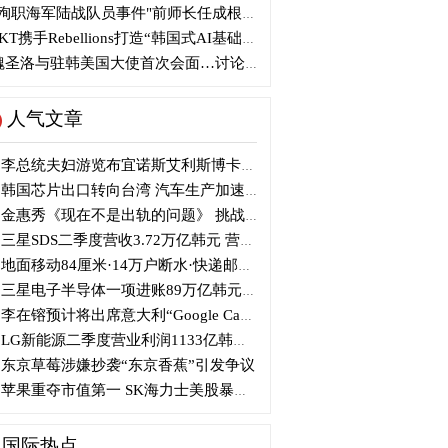
殉职海军陆战队员事件"前师长任成根被判3年
KT携手Rebellions打造“韩国式AI基础设施”
圣洛与驻韩美国大使首次会面…讨论韩美关系
人气文章
李总统夫妇游览布宜诺斯艾利斯博卡区后启程赴德
韩国芯片出口转向台湾 汽车生产加速本地化美国
金惠秀《现在不是出轨的问题》 挑战黑色幽默
三星SDS二季度营收3.72万亿韩元 营业利润2318亿韩元
地面移动84厘米·14万户断水·快递邮政停摆...熊本陷入瘫痪
三星电子半导体一项进账89万亿韩元....刷新最高季度业绩
李在镕预计将出席意大利“Google Camp” 加快AI合作
LG新能源二季度营业利润1133亿韩元 同比下降77%
东京草莓涉嫌抄袭“东京香蕉”引发争议
苹果重夺市值第一 SK海力士美股暴跌...AI与中国扩产加剧芯片变数
国际热点