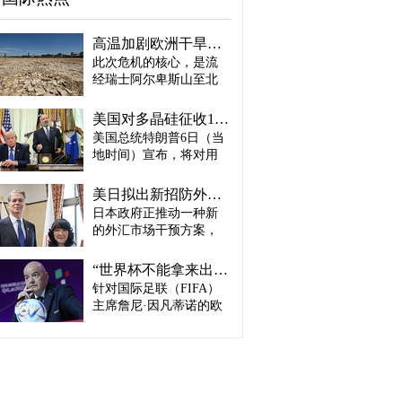
高温加剧欧洲干旱危机..."物流大动脉"莱茵河水位创历史新低
此次危机的核心，是流
经瑞士阿尔卑斯山至北
海、横贯6国的莱茵河
——这条支撑欧洲全域
美国对多晶硅征收15%关税…遏制中国供应链
贸易与产业的核心水
美国总统特朗普6日（当
路，每年经此运输的船
地时间）宣布，将对用
只与货物达数千艘、数
于半导体和太阳能电池
百万吨。 本周莱茵河水
板的核心材料多晶硅产
位已跌至1880年开始官
美日拟出新招防外汇干预“弹药耗尽”：不卖美债 借美元买入日元
品征收15%关税，并设定
方观测以来的最低水
日本政府正推动一种新
最低价格。 据《华尔街
平，由此导致供应链受
的外汇市场干预方案，
日报》（WSJ）等媒体报
阻、运输成本上涨，部
即不出售所持美国国
道，特朗普当天在美国
分企业已在检讨削减产
债，而是从美国联邦储
华盛顿特区白宫签署公
“世界杯不能拿来出售”…欧洲足坛向因凡蒂诺亮剑
量。 在莱茵河流经的德
备委员会（Fed·美联储）
告，对太阳能相关材料
针对国际足联（FIFA）
国杜伊斯堡，河流部分
借入美元，再买入日
及设备进口产品征收15%
河段水深已浅至约1.2
主席詹尼·因凡蒂诺的欧
元。此举既可打乱投机
关税。 该措施将于12月4
米，大型船舶所载货物
洲足坛反弹，已从要求
势力对日本干预资金即
日起生效，承诺在美国
不得不转移至小型船
撤回政策升级为一场撼
将耗尽的预期，也能让
建设制造设施的企业可
只、铁路或卡车运输。
动FIFA权力结构的斗
美国避免因日本抛售美
以申请关税豁免。 此
部分船只为确保安全航
争。尽管因凡蒂诺已放
债而导致利率上升。若
外，美国还将设定太阳
行，甚至卸下了多达三
弃将世界杯等FIFA重大
日元转强，将有利于韩
能组件最低价格，禁止