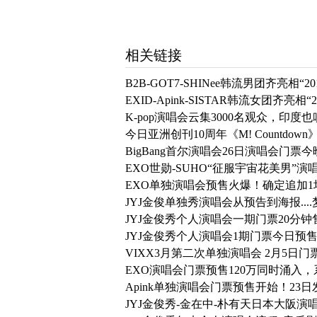
相关链接
B2B-GOT7-SHINee韩流男团齐亮相“
EXID-Apink-SISTAR韩流女团齐亮相
K-pop演唱会云集3000名观众，印度
今日亚洲创刊10周年《M! Countdo
BigBang首尔演唱会26日演唱会门票
EXO世勋-SUHO“征服宇宙花美男”
EXO单独演唱会预售火爆！确定追加1
JYJ金俊单独秀演唱会从预告到海报...
JYJ金俊秀个人演唱会一期门票20分
JYJ金俊秀个人演唱会1期门票今日预
VIXX3月第二次单独演唱会 2月5日
EXO演唱会门票预售120万同时涌入
Apink单独演唱会门票预售开始！23
JYJ金俊秀-金在中-朴有天日本大阪演