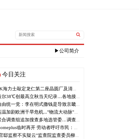
▶公司简介
今日关注
K海力士敲定龙仁第二座晶圆厂及清州M17投资
尔38℃创最高立秋当天纪录…各地接连刷新高温纪录
由统一党：李在明式撒钱是导致京畿道财政破产的罪魁祸首
温加剧欧洲干旱危机..."物流大动脉"莱茵河水位创历史新低
合调查组追加搜查多地选管委…调查“篡改统计数据”事件
omeplus临时再开 劳动者呼吁市民：请多光临
官邸监察不实疑云"监查院监查委员柳炳浩被批捕起诉