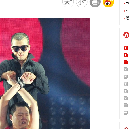
•
"
•
S
•
魏