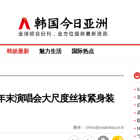
韩娱最新
魅力生活
国际热点
•
S
Y年末演唱会大尺度丝袜紧身装
•
首
•
自
•
高
•
联
翻译： china@asiatoday.co.kr
•
H
•
"