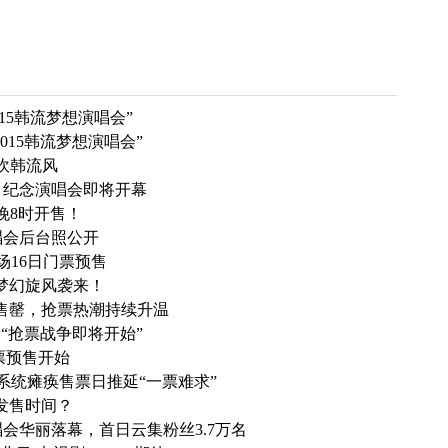
2015韩流梦想演唱会”
“2015韩流梦想演唱会”
也吹韩流风
wn》纪念演唱会即将开幕
今晚8时开售！
演唱会后台照公开
场16日门票预售
.梦幻旋风袭来！
钟售罄，抢票热潮持续升温
售“抢票战争即将开始”
门票预售开始
，系统瘫痪售票日推延“一票难求”
日发售时间？
唱会华丽落幕，首日云集粉丝3.7万名