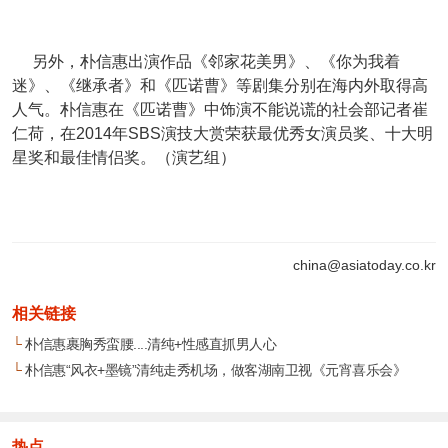
另外，朴信惠出演作品《邻家花美男》、《你为我着
迷》、《继承者》和《匹诺曹》等剧集分别在海内外取得高
人气。
朴信惠在《匹诺曹》中饰演不能说谎的社会部记者崔
仁荷，在2014年SBS演技大赏荣获最优秀女演员奖、十大明
星奖和最佳情侣奖。（演艺组）
china@asiatoday.co.kr
相关链接
└
朴信惠裹胸秀蛮腰....清纯+性感直抓男人心
└
朴信惠“风衣+墨镜”清纯走秀机场，做客湖南卫视《元宵喜乐会》
热点