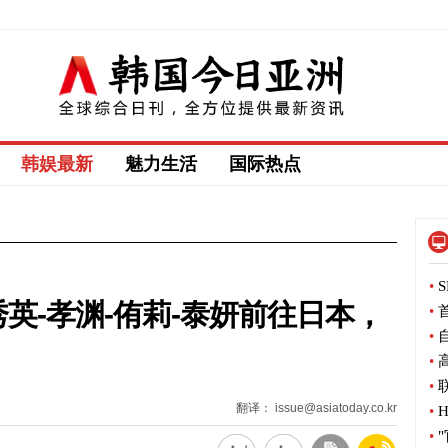
韩娱最新
魅力生活
国际热点
•
S
秀英-孝渊-侑莉-泰妍前往日本，
•
首
•
自
•
高
•
联
翻译： issue@asiatoday.co.kr
•
H
•
"