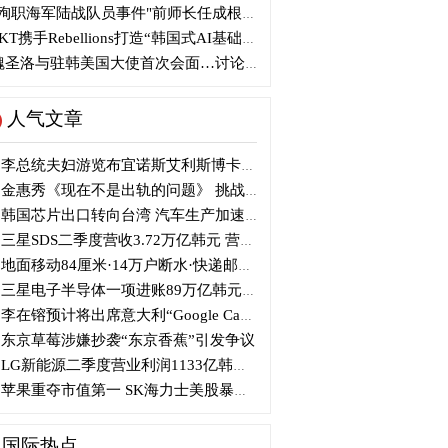
殉职海军陆战队员事件"前师长任成根被判3年
KT携手Rebellions打造“韩国式AI基础设施”
圣洛与驻韩美国大使首次会面…讨论韩美关系
人气文章
李总统夫妇游览布宜诺斯艾利斯博卡区后启程赴德
金惠秀《现在不是出轨的问题》 挑战黑色幽默
韩国芯片出口转向台湾 汽车生产加速本地化美国
三星SDS二季度营收3.72万亿韩元 营业利润2318亿韩元
地面移动84厘米·14万户断水·快递邮政停摆...熊本陷入瘫痪
三星电子半导体一项进账89万亿韩元....刷新最高季度业绩
李在镕预计将出席意大利“Google Camp” 加快AI合作
东京草莓涉嫌抄袭“东京香蕉”引发争议
LG新能源二季度营业利润1133亿韩元 同比下降77%
苹果重夺市值第一 SK海力士美股暴跌...AI与中国扩产加剧芯片变数
国际热点