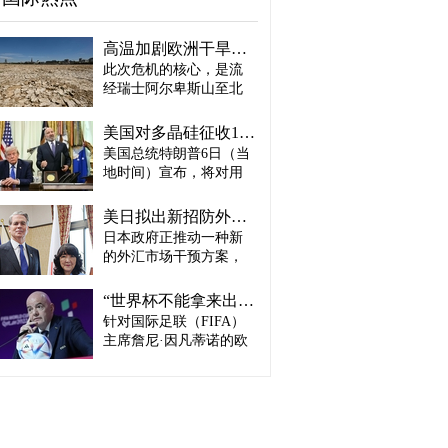
高温加剧欧洲干旱危机..."物流大动脉"莱茵河水位创历史新低
此次危机的核心，是流
经瑞士阿尔卑斯山至北
海、横贯6国的莱茵河
——这条支撑欧洲全域
美国对多晶硅征收15%关税…遏制中国供应链
贸易与产业的核心水
美国总统特朗普6日（当
路，每年经此运输的船
地时间）宣布，将对用
只与货物达数千艘、数
于半导体和太阳能电池
百万吨。 本周莱茵河水
板的核心材料多晶硅产
位已跌至1880年开始官
美日拟出新招防外汇干预“弹药耗尽”：不卖美债 借美元买入日元
品征收15%关税，并设定
方观测以来的最低水
日本政府正推动一种新
最低价格。 据《华尔街
平，由此导致供应链受
的外汇市场干预方案，
日报》（WSJ）等媒体报
阻、运输成本上涨，部
即不出售所持美国国
道，特朗普当天在美国
分企业已在检讨削减产
债，而是从美国联邦储
华盛顿特区白宫签署公
“世界杯不能拿来出售”…欧洲足坛向因凡蒂诺亮剑
量。 在莱茵河流经的德
备委员会（Fed·美联储）
告，对太阳能相关材料
针对国际足联（FIFA）
国杜伊斯堡，河流部分
借入美元，再买入日
及设备进口产品征收15%
河段水深已浅至约1.2
主席詹尼·因凡蒂诺的欧
元。此举既可打乱投机
关税。 该措施将于12月4
米，大型船舶所载货物
洲足坛反弹，已从要求
势力对日本干预资金即
日起生效，承诺在美国
不得不转移至小型船
撤回政策升级为一场撼
将耗尽的预期，也能让
建设制造设施的企业可
只、铁路或卡车运输。
动FIFA权力结构的斗
美国避免因日本抛售美
以申请关税豁免。 此
部分船只为确保安全航
争。尽管因凡蒂诺已放
债而导致利率上升。若
外，美国还将设定太阳
行，甚至卸下了多达三
弃将世界杯等FIFA重大
日元转强，将有利于韩
能组件最低价格，禁止