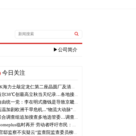
▶公司简介
今日关注
K海力士敲定龙仁第二座晶圆厂及清州M17投资
尔38℃创最高立秋当天纪录…各地接连刷新高温纪录
由统一党：李在明式撒钱是导致京畿道财政破产的罪魁祸首
温加剧欧洲干旱危机..."物流大动脉"莱茵河水位创历史新低
合调查组追加搜查多地选管委…调查“篡改统计数据”事件
omeplus临时再开 劳动者呼吁市民：请多光临
官邸监察不实疑云"监查院监查委员柳炳浩被批捕起诉