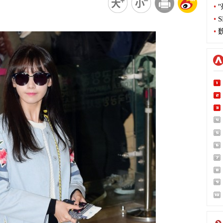
•
"
•
S
•
魏