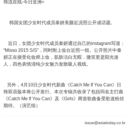
韩流在线-今日亚洲=
韩国女团少女时代成员泰妍美颜近况照公开成话题。
近日，女团少女时代成员泰妍通过自己的instagram写道：
“Misso 2015 S/S”，同时附上妆台近照一组。公开照片中泰
妍
正在接受化妆师上妆，肌肤洁白无暇，微笑更是阳光迷
人，四色表情清纯少女魅力发散吸人视线。
另外，
4月10日少女时代新曲《Catch Me If You Can》日
韩双语版本将公开发行。本次
专辑共收录了包括同名主打曲
《Catch Me If You Can》及《Girls》两首歌曲备受歌迷粉丝
期待。（演艺组）
issue@asiatoday.co.kr