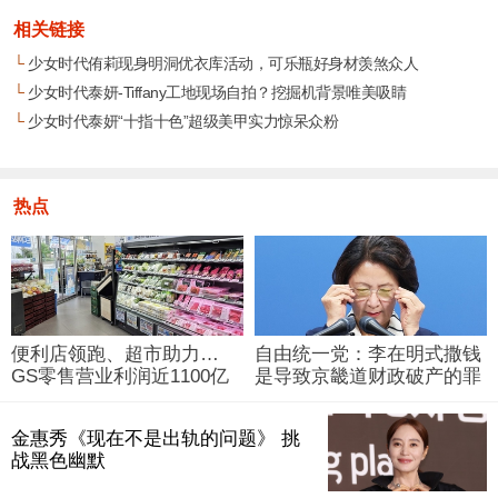
相关链接
└
少女时代侑莉现身明洞优衣库活动，可乐瓶好身材羡煞众人
└
少女时代泰妍-Tiffany工地现场自拍？挖掘机背景唯美吸睛
└
少女时代泰妍“十指十色”超级美甲实力惊呆众粉
热点
便利店领跑、超市助力…
自由统一党：李在明式撒钱
GS零售营业利润近1100亿
是导致京畿道财政破产的罪
韩元
魁祸首
金惠秀《现在不是出轨的问题》 挑
战黑色幽默