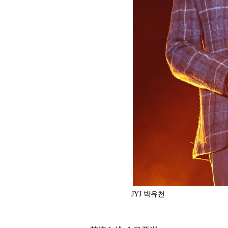
JYJ 박유천