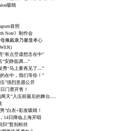
ion吸睛
gram首照
h Note》制作会
父母佩戴康乃馨显孝心
WER)
照“有点空虚想念在中”
安静低调....”
“马上要再见了....”
远的在中，我们等你！”
静入伍”强烈意愿公开
7日门票开售！
天”入伍前最后的舞台.....
生
美男”白衣+彩发吸睛！
，14日降临上海开唱
人回归”暂别粉丝