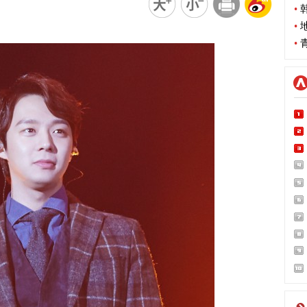
•
韩
•
地
•
青