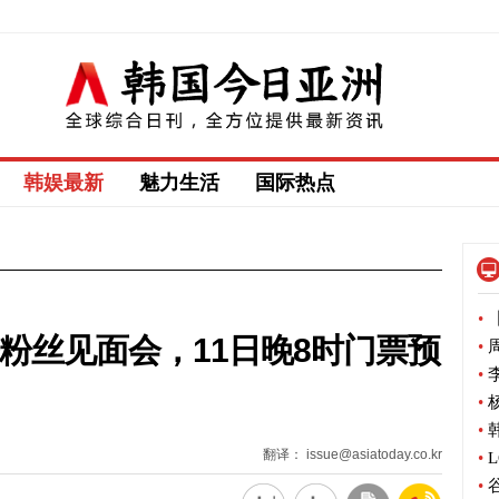
韩娱最新
魅力生活
国际热点
•
【
开粉丝见面会，11日晚8时门票预
•
周
•
李
•
杨
•
韩
翻译： issue@asiatoday.co.kr
•
L
•
谷