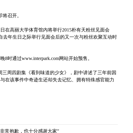
即将召开。
31日在高丽大学体育馆内将举行2015朴有天粉丝见面会
i 2’，本次也是自去年生日之际举行见面会后的又一次与粉丝欢聚互动时
晚8时通过
www.interpark.com网站开始预售。
TV周三周四剧集《看到味道的少女》，剧中
讲述了三年前因
警与在该事件中奇迹生还却失去记忆、拥有特殊感官能力
到非常抱歉，也十分感谢大家”