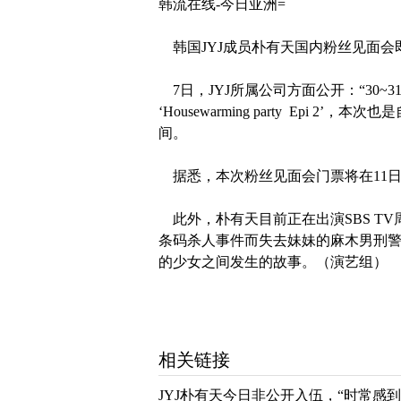
韩流在线-今日亚洲=
韩国JYJ成员朴有天国内粉丝见面会
7日，JYJ所属公司方面公开：“30~
‘Housewarming party Ep
间。
据悉，本次粉丝见面会门票将在11日
此外，朴有天目前正在出演
SBS 
条码杀人事件而失去妹妹的麻木男刑
的少女之间发生的故事。（演艺组）
相关链接
JYJ朴有天今日非公开入伍，“时常感