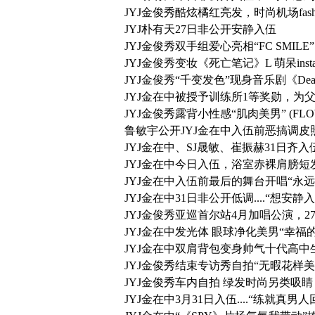
JYJ金俊秀酷炫橘红亮发，时尚机场fash
JYJ朴有天27日非公开安静入伍
JYJ金俊秀双手组爱心亮相“FC SMILE”
JYJ金俊秀变妆《死亡笔记》L 萌呆insta
JYJ金俊秀“千变发色”现身音乐剧《Deat
JYJ金在中被授予训练所1等奖勋，为
JYJ金俊秀露背小性感“肌肉美男” (FLO
鲁敏宇公开JYJ金在中入伍前恶搞调皮
JYJ金在中、SJ晟敏、崔振赫31日齐入伍“
JYJ金在中今日入伍，浴室赤裸肩膀短发秀
JYJ金在中入伍前最后的舞台开唱“永
JYJ金在中31日非公开低调....“想安
JYJ金俊秀亚巡首尔站4月加唱公演，2
JYJ金在中发光体 眼球净化美男“幸福的两
JYJ金在中双肩背包变身帅气十代高中
JYJ金俊秀结束专访秀自拍“无暇花样
JYJ金俊秀车内自拍 绿发时尚另类吸睛
JYJ金在中3月31日入伍....“练就真男