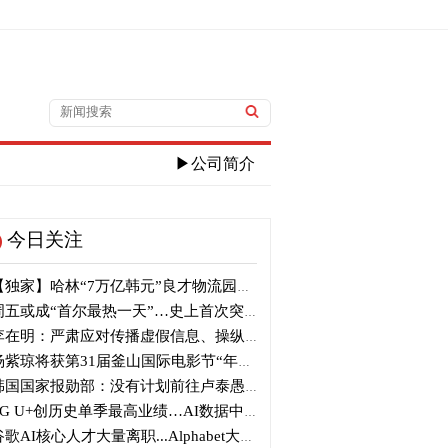
▶公司简介
今日关注
独家】哈林“7万亿韩元”良才物流园区建筑审议复审再被“打回”
五或成“首尔最热一天”…史上首次突破40℃高温
在明：严肃应对传播虚假信息、操纵信息行为
紫琼将获第31届釜山国际电影节“年度亚洲电影人奖”
国国家报勋部：没有计划前往卢泰愚墓地参拜
G U+创历史单季最高业绩…AI数据中心营收增长29%
歌AI核心人才大量离职...Alphabet大规模调整管理层