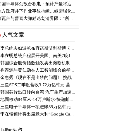
国半导体劲敌台积电：预计产量将迎爆发式增长
方政府井下作业事故持续…亟需强化安全管理措施
瓦台与曹喜大弹劾论划清界限：“所谓认同并非事实”
人气文章
李总统夫妇游览布宜诺斯艾利斯博卡区后启程赴德
李在明总统启程展开美国、南美7晚11天访问
韩国综合股价指数触发卖出熔断机制 半导体股领跌
崔泰源与黄仁勋在人工智能峰会前举行晚宴会谈
金惠秀《现在不是出轨的问题》 挑战黑色幽默
三星SDS二季度营收3.72万亿韩元 营业利润2318亿韩元
韩国芯片出口转向台湾 汽车生产加速本地化美国
地面移动84厘米·14万户断水·快递邮政停摆...熊本陷入瘫痪
三星电子半导体一项进账89万亿韩元....刷新最高季度业绩
李在镕预计将出席意大利“Google Camp” 加快AI合作
国际热点