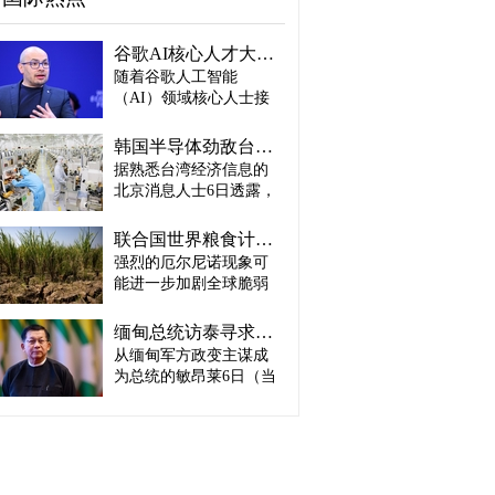
谷歌AI核心人才大量离职...Alphabet大规模调整管理层
随着谷歌人工智能
（AI）领域核心人士接
连离职，母公司Alphabet
启动大规模领导层调
韩国半导体劲敌台积电：预计产量将迎爆发式增长
整。据路透社、彭博社
据熟悉台湾经济信息的
等主要外媒5日（当地时
北京消息人士6日透露，
间）报道。 据外媒报
预计台积电取得这一生
道，实际上主导谷歌AI
产成绩，主要得益于英
战略设计的高级科学家
联合国世界粮食计划署：饥饿人口将增加4900万人
伟达、AMD、博通等主
杰夫·迪恩结束27年谷歌
强烈的厄尔尼诺现象可
要客户强劲的订单需
职业生涯，与桑杰·格马
能进一步加剧全球脆弱
求。因此，台积电预计
瓦特、奥里奥尔·维尼亚
地区粮食危机的担忧正
将加快工厂建设，以满
斯、郭玉乐等人共同创
在升温。 据路透社报
足不断增长的市场需
缅甸总统访泰寻求合法性…泰国谋求“重新接触”
办了新兴初创企业
道，联合国世界粮食计
求。 实际上，受人工智
从缅甸军方政变主谋成
“Discovery Loop”。 该公
划署（WFP）5日（当地
能（AI）和高性能计算
司以公益企业形式运
为总统的敏昂莱6日（当
时间）发布报告称，到
（HPC）需求强劲增长
营，致力于实现机器学
地时间）将对泰国进行
2027年发生“非常强烈”厄
推动，台积电正在扩大3
习、科学和工程领域的
正式访问。2021年政变
尔尼诺现象的概率为
纳米制程量产规模，并
自动化。谷歌则将通过
后一直被排除在东盟
81%，届时可能有约4900
开始将部分5纳米设备产
投资及提供云计算资源
（ASEAN）舞台之外的
万人新增陷入严重粮食
线改造为3纳米产线。消
等方式与其开展合作。
敏昂莱正在寻求国际社
不安全状态。与目前面
息人士预测，随着台积