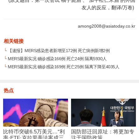
(原文题目：第一次尝试“柚子烧酒”、“加平松仁米酒”的外国
友人的反应，翻译/万卷)
among2008@asiatoday.co.kr
相关链接
└
【速报】MERS感染患者新增至172例 死亡病例新增2例
└
MERS最新实况:确诊感染166例 死亡24例 隔离5930人
└
MERS最新实况:确诊感染169例 死亡25例 隔离下降至4035人
热点
比特币突破6.5万美元…“利
国防部迁回原址：将更加专
率·ETF·克拉里蒂法案成三
注于国防政策