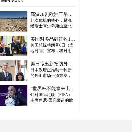
高温加剧欧洲干旱危机..."物流大动脉"莱茵河水位创历史新低
此次危机的核心，是流
经瑞士阿尔卑斯山至北
海、横贯6国的莱茵河
——这条支撑欧洲全域
美国对多晶硅征收15%关税…遏制中国供应链
贸易与产业的核心水
美国总统特朗普6日（当
路，每年经此运输的船
地时间）宣布，将对用
只与货物达数千艘、数
于半导体和太阳能电池
百万吨。 本周莱茵河水
板的核心材料多晶硅产
位已跌至1880年开始官
美日拟出新招防外汇干预“弹药耗尽”：不卖美债 借美元买入日元
品征收15%关税，并设定
方观测以来的最低水
日本政府正推动一种新
最低价格。 据《华尔街
平，由此导致供应链受
的外汇市场干预方案，
日报》（WSJ）等媒体报
阻、运输成本上涨，部
即不出售所持美国国
道，特朗普当天在美国
分企业已在检讨削减产
债，而是从美国联邦储
华盛顿特区白宫签署公
“世界杯不能拿来出售”…欧洲足坛向因凡蒂诺亮剑
量。 在莱茵河流经的德
备委员会（Fed·美联储）
告，对太阳能相关材料
针对国际足联（FIFA）
国杜伊斯堡，河流部分
借入美元，再买入日
及设备进口产品征收15%
河段水深已浅至约1.2
主席詹尼·因凡蒂诺的欧
元。此举既可打乱投机
关税。 该措施将于12月4
米，大型船舶所载货物
洲足坛反弹，已从要求
势力对日本干预资金即
日起生效，承诺在美国
不得不转移至小型船
撤回政策升级为一场撼
将耗尽的预期，也能让
建设制造设施的企业可
只、铁路或卡车运输。
动FIFA权力结构的斗
美国避免因日本抛售美
以申请关税豁免。 此
部分船只为确保安全航
争。尽管因凡蒂诺已放
债而导致利率上升。若
外，美国还将设定太阳
行，甚至卸下了多达三
弃将世界杯等FIFA重大
日元转强，将有利于韩
能组件最低价格，禁止