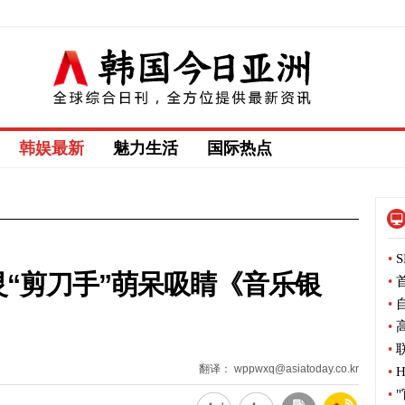
韩娱最新
魅力生活
国际热点
•
S
小精灵“剪刀手”萌呆吸睛《音乐银
•
首
•
自
•
高
•
联
翻译： wppwxq@asiatoday.co.kr
•
H
•
"