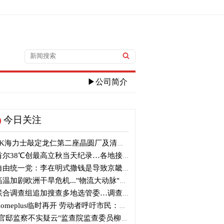
▶公司简介
今日关注
K海力士敲定龙仁第二座晶圆厂及清州M17投资
尔38℃创最高立秋当天纪录…各地接连刷新高温纪录
由统一党：李在明式撒钱是导致京畿道财政破产的罪魁祸首
温加剧欧洲干旱危机..."物流大动脉"莱茵河水位创历史新低
合调查组追加搜查多地选管委…调查“篡改统计数据”事件
omeplus临时再开 劳动者呼吁市民：请多光临
官邸监察不实疑云"监查院监查委员柳炳浩被批捕起诉