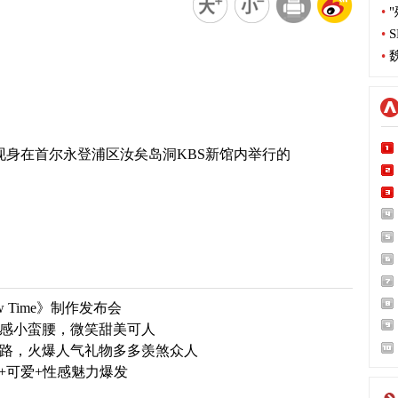
•
"
•
S
•
魏
ni现身在首尔永登浦区汝矣岛洞KBS新馆内举行的
ow Time》制作发布会
Ni性感小蛮腰，微笑甜美可人
上班路，火爆人气礼物多多羡煞众人
清纯+可爱+性感魅力爆发