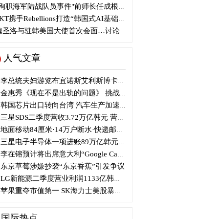
殉职海军陆战队员事件"前师长任成根被判3年
KT携手Rebellions打造“韩国式AI基础设施”
圣洛与驻韩美国大使首次会面…讨论韩美关系
人气文章
李总统夫妇游览布宜诺斯艾利斯博卡区后启程赴德
金惠秀《现在不是出轨的问题》 挑战黑色幽默
韩国芯片出口转向台湾 汽车生产加速本地化美国
三星SDS二季度营收3.72万亿韩元 营业利润2318亿韩元
地面移动84厘米·14万户断水·快递邮政停摆...熊本陷入瘫痪
三星电子半导体一项进账89万亿韩元....刷新最高季度业绩
李在镕预计将出席意大利“Google Camp” 加快AI合作
东京草莓涉嫌抄袭“东京香蕉”引发争议
LG新能源二季度营业利润1133亿韩元 同比下降77%
苹果重夺市值第一 SK海力士美股暴跌...AI与中国扩产加剧芯片变数
国际热点