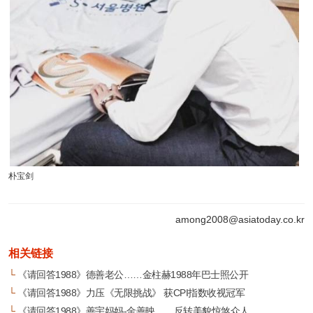
朴宝剑
among2008@asiatoday.co.kr
相关链接
└
《请回答1988》德善老公……金柱赫1988年巴士照公开
└
《请回答1988》力压《无限挑战》 获CPI指数收视冠军
└
《请回答1988》善宇妈妈-金善映……反转美貌惊煞众人