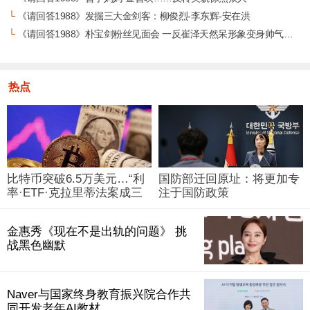
└
《请回答1988》发掘三大金剑客：柳俊烈-李东辉-安在洪
└
《请回答1988》朴宝剑粉丝见面会 一反崔泽天然呆形象变身帅气暖男
热点
比特币突破6.5万美元…“利
国防部迁回原址：将更加专
率·ETF·克拉里蒂法案成三
注于国防政策
大变量”
金惠秀《现在不是出轨的问题》 挑
战黑色幽默
Naver与国家终身教育振兴院合作共
同开发老年AI教材